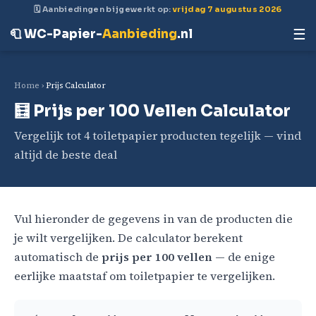
🗓 Aanbiedingen bijgewerkt op:
vrijdag 7 augustus 2026
☰
🧻 WC-Papier-
Aanbieding
.nl
Home
›
Prijs Calculator
🧮 Prijs per 100 Vellen Calculator
Vergelijk tot 4 toiletpapier producten tegelijk — vind
altijd de beste deal
Vul hieronder de gegevens in van de producten die
je wilt vergelijken. De calculator berekent
automatisch de
prijs per 100 vellen
— de enige
eerlijke maatstaf om toiletpapier te vergelijken.