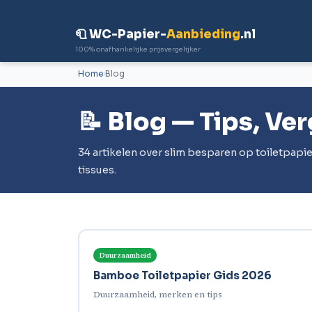
🧻 WC-Papier-
Aanbieding
.nl
100% onafhankelijke prijsvergelijker
Home
Blog
📝 Blog — Tips, Ve
34 artikelen over slim besparen op toiletpapie
tissues.
Duurzaamheid
Bamboe Toiletpapier Gids 2026
Duurzaamheid, merken en tips