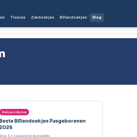
len
Tissues
Zakdoekjes
Billendoekjes
Blog
n
Babyproducten
Beste Billendoekjes Pasgeborenen
2026
Top 5 + complete koopgids