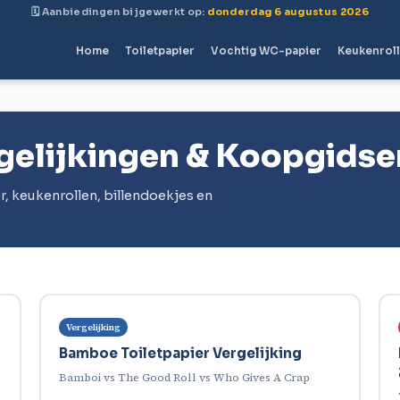
🗓 Aanbiedingen bijgewerkt op:
donderdag 6 augustus 2026
Home
Toiletpapier
Vochtig WC-papier
Keukenrol
rgelijkingen & Koopgidse
r, keukenrollen, billendoekjes en
Vergelijking
Bamboe Toiletpapier Vergelijking
Bamboi vs The Good Roll vs Who Gives A Crap