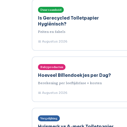
Duurzaamheid
Is Gerecycled Toiletpapier
Hygiënisch?
Feiten en fabels
📅 Augustus 2026
Babyproducten
Hoeveel Billendoekjes per Dag?
Berekening per leeftijdsfase + kosten
📅 Augustus 2026
Vergelijking
Huismerk vs A-merk Toiletpapier