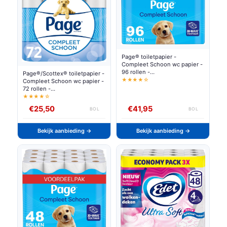
Page® toiletpapier -
Compleet Schoon wc papier -
96 rollen -
Page®/Scottex® toiletpapier -
Voordeelverpakking
★★★★☆
Compleet Schoon wc papier -
72 rollen -
Voordeelverpakking
★★★★☆
€25,50
€41,95
BOL
BOL
Bekijk aanbieding →
Bekijk aanbieding →