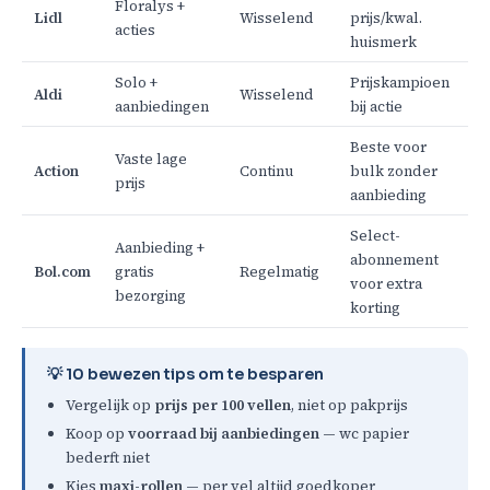
Floralys +
Lidl
Wisselend
prijs/kwal.
acties
huismerk
Solo +
Prijskampioen
Aldi
Wisselend
aanbiedingen
bij actie
Beste voor
Vaste lage
Action
Continu
bulk zonder
prijs
aanbieding
Select-
Aanbieding +
abonnement
Bol.com
gratis
Regelmatig
voor extra
bezorging
korting
💡 10 bewezen tips om te besparen
Vergelijk op
prijs per 100 vellen
, niet op pakprijs
Koop op
voorraad bij aanbiedingen
— wc papier
bederft niet
Kies
maxi-rollen
— per vel altijd goedkoper