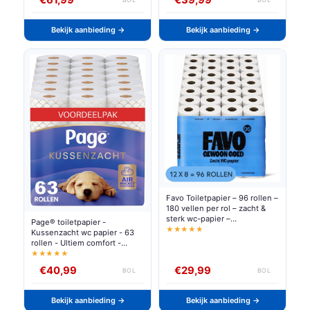
Bekijk aanbieding →
Bekijk aanbieding →
Favo Toiletpapier – 96 rollen –
180 vellen per rol – zacht &
sterk wc-papier –
Page® toiletpapier -
voordeelverpakking
★★★★★
Kussenzacht wc papier - 63
rollen - Ultiem comfort -
Voordeelverpakking
★★★★★
€40,99
€29,99
BOL
BOL
Bekijk aanbieding →
Bekijk aanbieding →