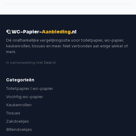
🧻 WC-Papier-
Aanbieding
.nl
Dé onafhankelijke vergelijkingssite voor toiletpapier, wc-papier,
keukenrollen, tissues en meer. Niet verbonden aan enige winkel of
merk.
In samenwerking met
Deal.nl
Categorieën
Toiletpapier / wc-papier
Vochtig wc-papier
Keukenrollen
Tissues
Zakdoekjes
Billendoekjes