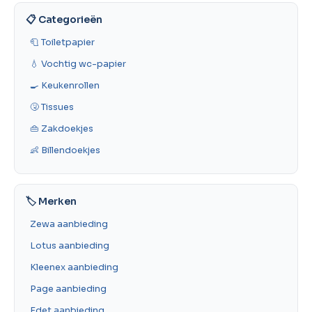
📋 Categorieën
🧻 Toiletpapier
💧 Vochtig wc-papier
🍳 Keukenrollen
🤧 Tissues
👜 Zakdoekjes
👶 Billendoekjes
🏷️ Merken
Zewa aanbieding
Lotus aanbieding
Kleenex aanbieding
Page aanbieding
Edet aanbieding