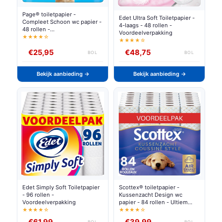
Page® toiletpapier -
Edet Ultra Soft Toiletpapier -
Compleet Schoon wc papier -
4-laags - 48 rollen -
48 rollen -
Voordeelverpakking
Voordeelverpakking
★★★★☆
★★★★☆
€25,95
€48,75
BOL
BOL
Bekijk aanbieding →
Bekijk aanbieding →
Edet Simply Soft Toiletpapier
Scottex® toiletpapier -
- 96 rollen -
Kussenzacht Design wc
Voordeelverpakking
papier - 84 rollen - Ultiem
comfort - Voordeelverpakking
★★★★☆
★★★★☆
€61,99
€39,99
BOL
BOL