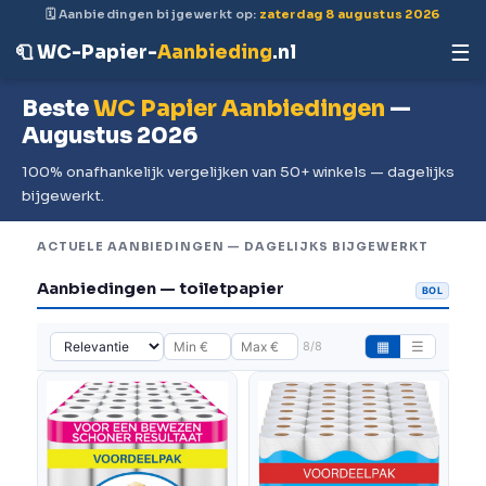
🗓 Aanbiedingen bijgewerkt op:
zaterdag 8 augustus 2026
☰
🧻 WC-Papier-
Aanbieding
.nl
Beste
WC Papier Aanbiedingen
—
Augustus 2026
100% onafhankelijk vergelijken van 50+ winkels — dagelijks
bijgewerkt.
ACTUELE AANBIEDINGEN — DAGELIJKS BIJGEWERKT
Aanbiedingen — toiletpapier
BOL
8/8
▦
☰