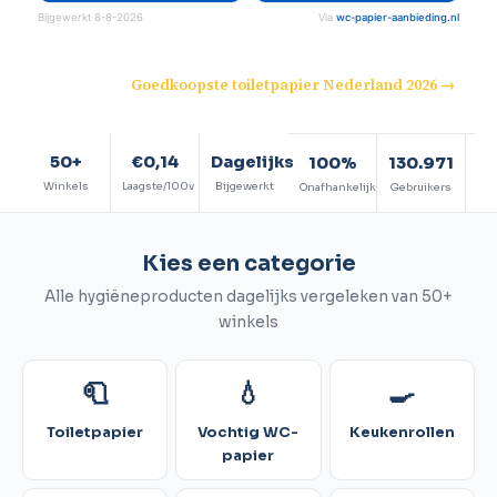
Bijgewerkt 8-8-2026
Via
wc-papier-aanbieding.nl
💡 Lees ook:
Goedkoopste toiletpapier Nederland 2026 →
50+
€0,14
Dagelijks
100%
130.971
G
Winkels
Laagste/100v
Bijgewerkt
Onafhankelijk
Gebruikers
Ver
Kies een categorie
Alle hygiëneproducten dagelijks vergeleken van 50+
winkels
🧻
💧
🍳
Toiletpapier
Vochtig WC-
Keukenrollen
papier