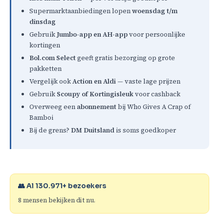
Supermarktaanbiedingen lopen
woensdag t/m
dinsdag
Gebruik
Jumbo-app en AH-app
voor persoonlijke
kortingen
Bol.com Select
geeft gratis bezorging op grote
pakketten
Vergelijk ook
Action en Aldi
— vaste lage prijzen
Gebruik
Scoupy of Kortingisleuk
voor cashback
Overweeg een
abonnement
bij Who Gives A Crap of
Bamboi
Bij de grens?
DM Duitsland
is soms goedkoper
👥 Al
130.971
+ bezoekers
8
mensen bekijken dit nu.