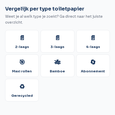
Vergelijk per type toiletpapier
Weet je al welk type je zoekt? Ga direct naar het juiste
overzicht.
📄
📄
📄
2-laags
3-laags
4-laags
🎯
🎋
🔄
Maxi rollen
Bamboe
Abonnement
♻️
Gerecycled