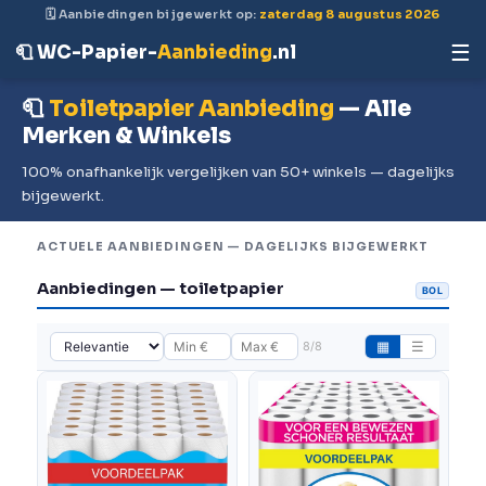
🗓 Aanbiedingen bijgewerkt op:
zaterdag 8 augustus 2026
☰
🧻 WC-Papier-
Aanbieding
.nl
🧻
Toiletpapier Aanbieding
— Alle
Merken & Winkels
100% onafhankelijk vergelijken van 50+ winkels — dagelijks
bijgewerkt.
ACTUELE AANBIEDINGEN — DAGELIJKS BIJGEWERKT
Aanbiedingen — toiletpapier
BOL
8/8
▦
☰