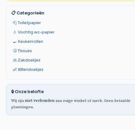
📋 Categorieën
🧻 Toiletpapier
💧 Vochtig wc-papier
🍳 Keukenrollen
🤧 Tissues
👜 Zakdoekjes
👶 Billendoekjes
🔒 Onze belofte
Wij zijn
niet verbonden
aan enige winkel of merk. Geen betaalde
plaatsingen.