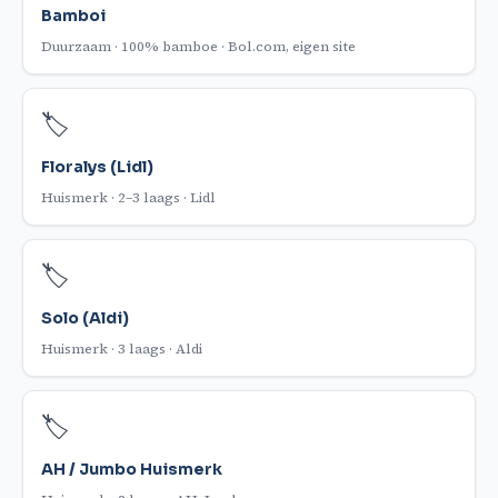
Bamboi
Duurzaam · 100% bamboe · Bol.com, eigen site
🏷️
Floralys (Lidl)
Huismerk · 2–3 laags · Lidl
🏷️
Solo (Aldi)
Huismerk · 3 laags · Aldi
🏷️
AH / Jumbo Huismerk