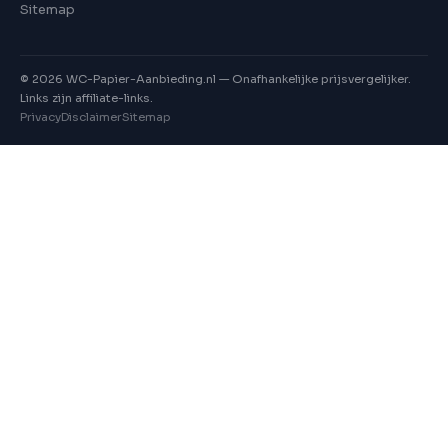
Sitemap
©
2026
WC-Papier-Aanbieding.nl — Onafhankelijke prijsvergelijker.
Links zijn affiliate-links.
Privacy
Disclaimer
Sitemap