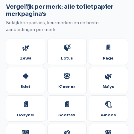
Vergelijk per merk: alle toiletpapier
merkpagina's
Bekijk koopadvies, keurmerken en de beste
aanbiedingen per merk.
🌿
🍃
📄
Zewa
Lotus
Page
🍀
🌸
🌿
Edet
Kleenex
Nalys
📄
📄
🧻
Cosynel
Scottex
Amoos
🐼
🌱
🌸