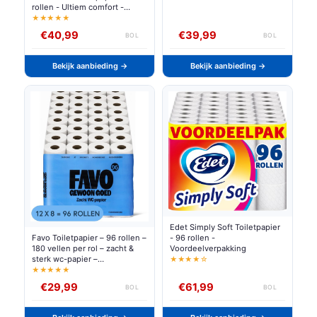
rollen - Ultiem comfort -
Voordeelverpakking
★★★★★
€40,99
€39,99
BOL
BOL
Bekijk aanbieding →
Bekijk aanbieding →
Edet Simply Soft Toiletpapier
- 96 rollen -
Favo Toiletpapier – 96 rollen –
Voordeelverpakking
180 vellen per rol – zacht &
sterk wc-papier –
★★★★☆
voordeelverpakking
★★★★★
€29,99
€61,99
BOL
BOL