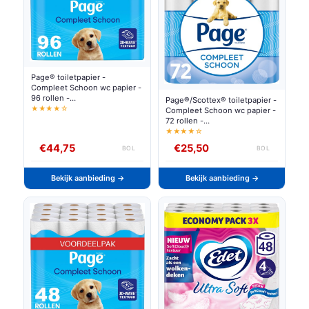
Page® toiletpapier -
Compleet Schoon wc papier -
96 rollen -
Page®/Scottex® toiletpapier -
Voordeelverpakking
★★★★☆
Compleet Schoon wc papier -
72 rollen -
Voordeelverpakking
★★★★☆
€44,75
€25,50
BOL
BOL
Bekijk aanbieding →
Bekijk aanbieding →