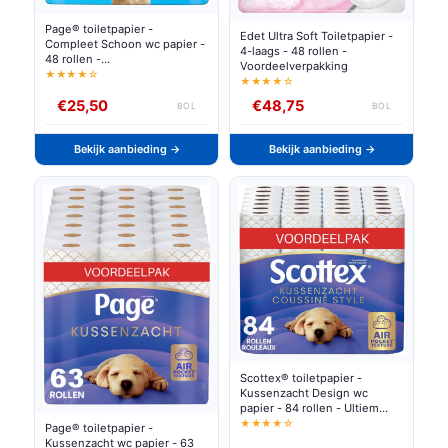
Page® toiletpapier -
Edet Ultra Soft Toiletpapier -
Compleet Schoon wc papier -
4-laags - 48 rollen -
48 rollen -
Voordeelverpakking
Voordeelverpakking
★★★★☆
★★★★☆
€25,50
€48,75
BOL
BOL
Bekijk aanbieding →
Bekijk aanbieding →
Scottex® toiletpapier -
Kussenzacht Design wc
papier - 84 rollen - Ultiem
comfort - Voordeelverpakking
★★★★☆
Page® toiletpapier -
Kussenzacht wc papier - 63