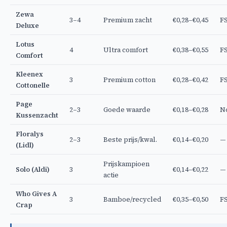
Zewa
3–4
Premium zacht
€0,28–€0,45
F
Deluxe
Lotus
4
Ultra comfort
€0,38–€0,55
F
Comfort
Kleenex
3
Premium cotton
€0,28–€0,42
F
Cottonelle
Page
2–3
Goede waarde
€0,18–€0,28
N
Kussenzacht
Floralys
2–3
Beste prijs/kwal.
€0,14–€0,20
—
(Lidl)
Prijskampioen
Solo (Aldi)
3
€0,14–€0,22
—
actie
Who Gives A
3
Bamboe/recycled
€0,35–€0,50
F
Crap