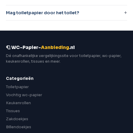
Mag toiletpapier door het toilet?
🧻 WC-Papier-
Aanbieding
.nl
Dé onafhankelijke vergelijkingssite voor toiletpapier, wc-papier,
keukenrollen, tissues en meer.
Categorieën
Toiletpapier
Vochtig wc-papier
Keukenrollen
Tissues
Zakdoekjes
Billendoekjes