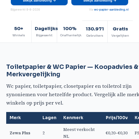
Bekijk aanbieding →
Bekijk aanbieding →
Bijgewerkt 8-8-2026
Via
wc-papier-aanbieding.nl
50+
Dagelijks
100%
130.971
Gratis
Winkels
Bijgewerkt
Onafhankelijk
Gebruikers
Vergelijken
Toiletpapier & WC Papier — Koopadvies &
Merkvergelijking
Wc papier, toiletpapier, closetpapier en toiletrol zijn
synoniemen voor hetzelfde product. Vergelijk alle mer
winkels op prijs per vel.
Merk
Lagen
Kenmerk
Prijs/100v
K
Meest verkocht
Zewa Plus
2
€0,20–€0,30
F
NL