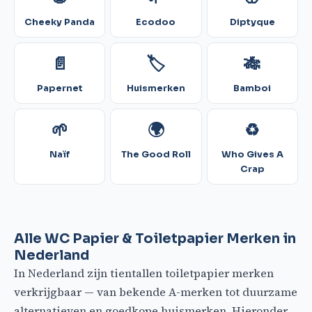
Cheeky Panda
Ecodoo
Diptyque
📄
🏷️
🎋
Papernet
Huismerken
Bamboi
🌱
🌍
♻️
Naïf
The Good Roll
Who Gives A
Crap
Alle WC Papier & Toiletpapier Merken in
Nederland
In Nederland zijn tientallen toiletpapier merken
verkrijgbaar — van bekende A-merken tot duurzame
alternatieven en goedkope huismerken. Hieronder