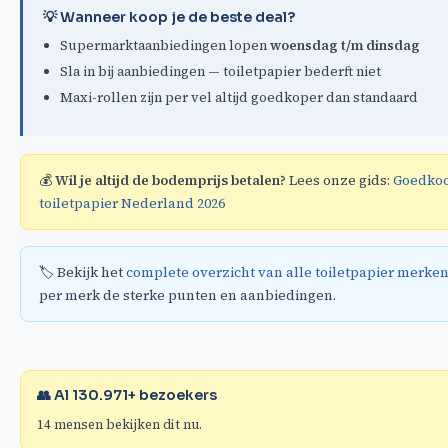
💡 Wanneer koop je de beste deal?
Supermarktaanbiedingen lopen
woensdag t/m dinsdag
Sla in bij aanbiedingen — toiletpapier bederft niet
Maxi-rollen zijn per vel altijd goedkoper dan standaard
💰
Wil je altijd de bodemprijs betalen?
Lees onze gids:
Goedko
toiletpapier Nederland 2026
🏷️ Bekijk het
complete overzicht van alle toiletpapier merke
per merk de sterke punten en aanbiedingen.
👥 Al
130.971
+ bezoekers
14
mensen bekijken dit nu.