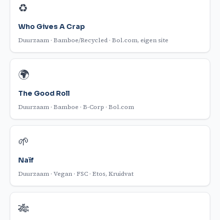
♻️
Who Gives A Crap
Duurzaam · Bamboe/Recycled · Bol.com, eigen site
🌍
The Good Roll
Duurzaam · Bamboe · B-Corp · Bol.com
🌱
Naïf
Duurzaam · Vegan · FSC · Etos, Kruidvat
🎋