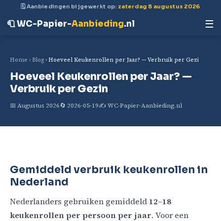
🗓 Aanbiedingen bijgewerkt op:
zaterdag 8 augustus 2026
☰
🧻 WC-Papier-
Aanbieding
.nl
Home
›
Blog
›
Hoeveel Keukenrollen per Jaar? — Verbruik per Gezi
Hoeveel Keukenrollen per Jaar? —
Verbruik per Gezin
📅 Augustus 2026
🔄 2026-05-19
✍️ WC-Papier-Aanbieding.nl
Gemiddeld verbruik keukenrollen in
Nederland
Nederlanders gebruiken gemiddeld
12–18
keukenrollen per persoon per jaar
. Voor een