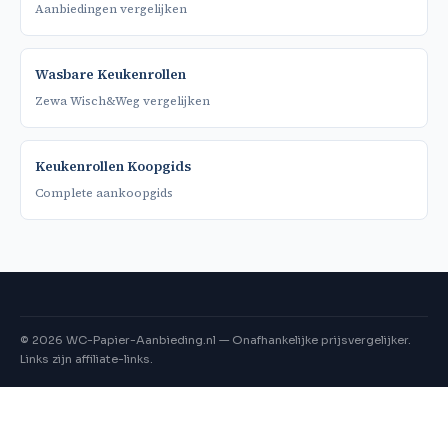
Aanbiedingen vergelijken
Wasbare Keukenrollen
Zewa Wisch&Weg vergelijken
Keukenrollen Koopgids
Complete aankoopgids
©
2026
WC-Papier-Aanbieding.nl — Onafhankelijke prijsvergelijker.
Links zijn affiliate-links.