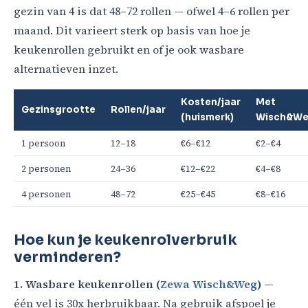
gezin van 4 is dat 48–72 rollen — ofwel 4–6 rollen per
maand. Dit varieert sterk op basis van hoe je
keukenrollen gebruikt en of je ook wasbare
alternatieven inzet.
Kosten/jaar
Met
Gezinsgrootte
Rollen/jaar
(huismerk)
Wisch&W
1 persoon
12–18
€6–€12
€2–€4
2 personen
24–36
€12–€22
€4–€8
4 personen
48–72
€25–€45
€8–€16
Hoe kun je keukenrolverbruik
verminderen?
1. Wasbare keukenrollen (
Zewa Wisch&Weg
)
—
één vel is 30x herbruikbaar. Na gebruik afspoel je