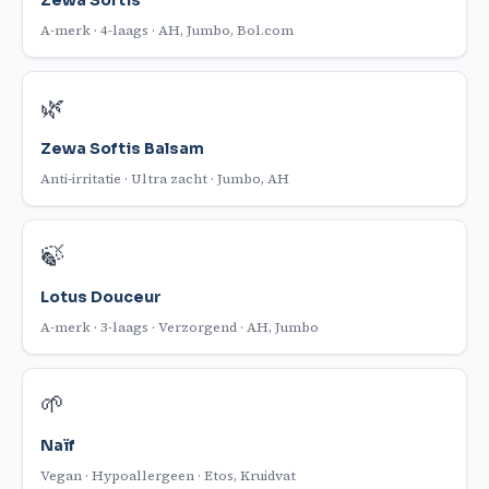
Zewa Softis
A-merk · 4-laags · AH, Jumbo, Bol.com
🌿
Zewa Softis Balsam
Anti-irritatie · Ultra zacht · Jumbo, AH
🍃
Lotus Douceur
A-merk · 3-laags · Verzorgend · AH, Jumbo
🌱
Naïf
Vegan · Hypoallergeen · Etos, Kruidvat