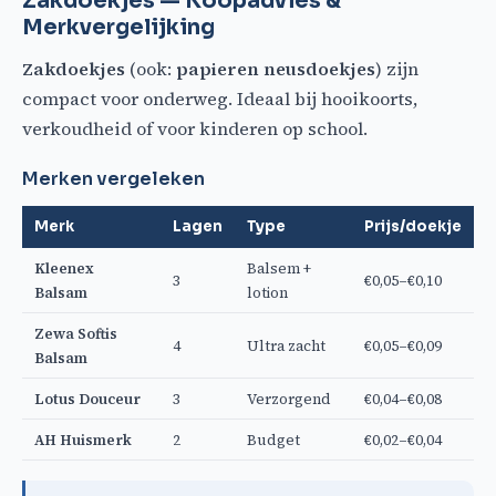
Zakdoekjes — Koopadvies &
Merkvergelijking
Zakdoekjes
(ook:
papieren neusdoekjes
) zijn
compact voor onderweg. Ideaal bij hooikoorts,
verkoudheid of voor kinderen op school.
Merken vergeleken
Merk
Lagen
Type
Prijs/doekje
Kleenex
Balsem +
3
€0,05–€0,10
Balsam
lotion
Zewa Softis
4
Ultra zacht
€0,05–€0,09
Balsam
Lotus Douceur
3
Verzorgend
€0,04–€0,08
AH Huismerk
2
Budget
€0,02–€0,04