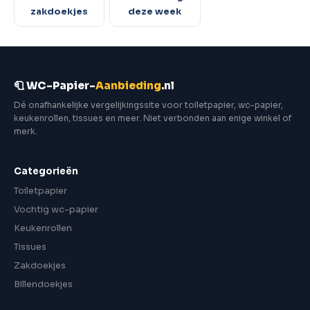
zakdoekjes
deze week
🧻 WC-Papier-
Aanbieding
.nl
Dé onafhankelijke vergelijkingssite voor toiletpapier, wc-papier,
keukenrollen, tissues en meer. Niet verbonden aan enige winkel of
merk.
Categorieën
Toiletpapier
Vochtig wc-papier
Keukenrollen
Tissues
Zakdoekjes
Billendoekjes