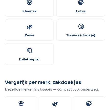
🌸
🍃
Kleenex
Lotus
🌿
🤧
Zewa
Tissues (doosje)
🧻
Toiletpapier
Vergelijk per merk: zakdoekjes
Dezelfde merken als tissues — compact voor onderweg.
🌸
🌿
🍃