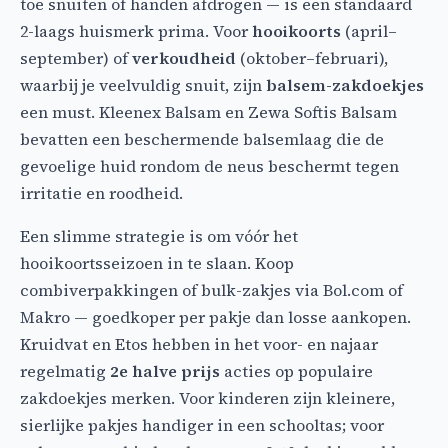
toe snuiten of handen afdrogen — is een standaard
2-laags huismerk prima. Voor
hooikoorts
(april–
september) of
verkoudheid
(oktober–februari),
waarbij je veelvuldig snuit, zijn
balsem-zakdoekjes
een must. Kleenex Balsam en Zewa Softis Balsam
bevatten een beschermende balsemlaag die de
gevoelige huid rondom de neus beschermt tegen
irritatie en roodheid.
Een slimme strategie is om vóór het
hooikoortsseizoen in te slaan. Koop
combiverpakkingen of bulk-zakjes via Bol.com of
Makro — goedkoper per pakje dan losse aankopen.
Kruidvat en Etos hebben in het voor- en najaar
regelmatig
2e halve prijs
acties op populaire
zakdoekjes merken. Voor kinderen zijn kleinere,
sierlijke pakjes handiger in een schooltas; voor