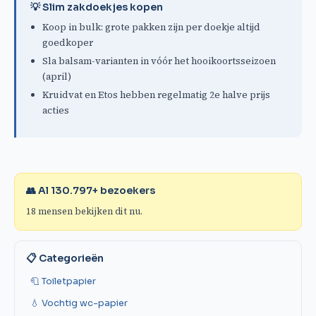
💡 Slim zakdoekjes kopen
Koop in bulk: grote pakken zijn per doekje altijd
goedkoper
Sla balsam-varianten in vóór het hooikoortsseizoen
(april)
Kruidvat en Etos hebben regelmatig 2e halve prijs
acties
👥 Al
130.797
+ bezoekers
18
mensen bekijken dit nu.
📋 Categorieën
🧻 Toiletpapier
💧 Vochtig wc-papier