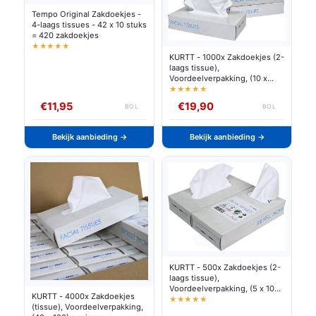
Tempo Original Zakdoekjes -
4-laags tissues - 42 x 10 stuks
= 420 zakdoekjes
★★★★★
KURTT - 1000x Zakdoekjes (2-
laags tissue),
Voordeelverpakking, (10 x
100) papieren zakdoekjes,
★★★★★
20x20 cm, fsc en ecolabel -
€11,95
€19,90
BOL
BOL
reinigingsdoekjes cellulose
Bekijk aanbieding →
Bekijk aanbieding →
KURTT - 500x Zakdoekjes (2-
laags tissue),
Voordeelverpakking, (5 x 100)
KURTT - 4000x Zakdoekjes
papieren zakdoekjes, 20x20
★★★★★
(tissue), Voordeelverpakking,
cm, fsc en ecolabel -