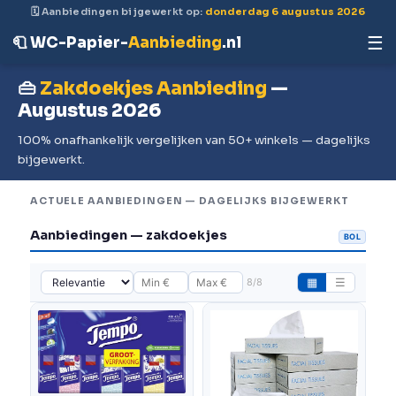
🗓 Aanbiedingen bijgewerkt op:
donderdag 6 augustus 2026
☰
🧻 WC-Papier-
Aanbieding
.nl
👜
Zakdoekjes Aanbieding
—
Augustus 2026
100% onafhankelijk vergelijken van 50+ winkels — dagelijks
bijgewerkt.
ACTUELE AANBIEDINGEN — DAGELIJKS BIJGEWERKT
Aanbiedingen — zakdoekjes
BOL
8/8
▦
☰