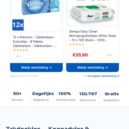
Sleepy Easy Clean
Reinigingsdoekjes Witte Zeep
12 x Kleenex - Zakdoekjes -
– 12 x 100 Stuks – 1200
Everyday - 8 Pakjes
Multifunctionele Vochtige
★★★★☆
Zakdoekjes - Zakdoekjes -
Schoonmaakdoekjes voor Alle
Tissues - Schoonmaak -
★★★★★
Oppervlakken - Yuzey
Reiniging - Vlekken
€35,90
BOL
BOL
Temizleme Mendili Beyaz
Verwijderen
Sabun - White Soap
Bekijk aanbieding →
Bekijk aanbieding →
Bijgewerkt 6-8-2026
Via
wc-papier-aanbieding.nl
50+
Dagelijks
100%
130.797
Gratis
Winkels
Bijgewerkt
Onafhankelijk
Gebruikers
Vergelijken