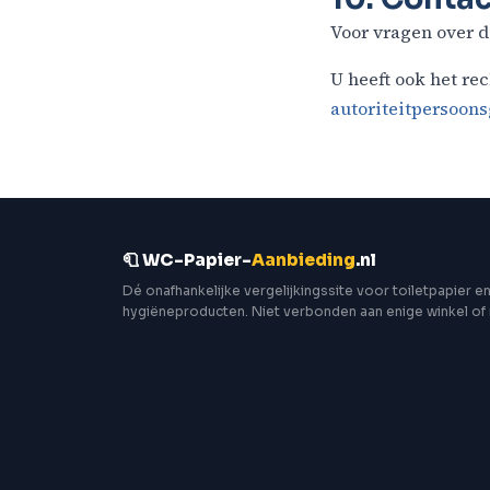
Voor vragen over d
U heeft ook het rec
autoriteitpersoon
🧻 WC-Papier-
Aanbieding
.nl
Dé onafhankelijke vergelijkingssite voor toiletpapier e
hygiëneproducten. Niet verbonden aan enige winkel of