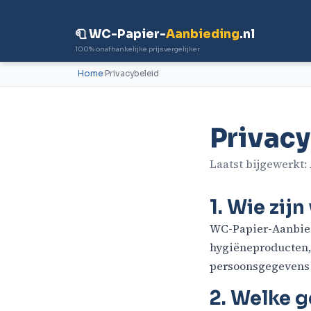
🧻 WC-Papier-
Aanbieding
.nl
100% onafhankelijke prijsvergelijker
Home
Privacybeleid
Privacy
Laatst bijgewerkt:
1. Wie zijn
WC-Papier-Aanbiedi
hygiëneproducten, 
persoonsgegevens 
2. Welke 