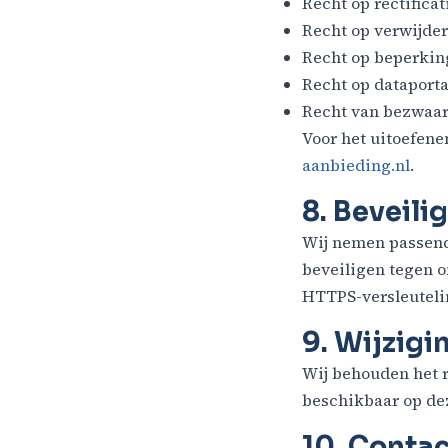
Recht op rectificat
Recht op verwijder
Recht op beperkin
Recht op dataporta
Recht van bezwaar
Voor het uitoefen
aanbieding.nl
.
8. Beveili
Wij nemen passend
beveiligen tegen o
HTTPS-versleuteli
9. Wijzigi
Wij behouden het re
beschikbaar op dez
10. Contac