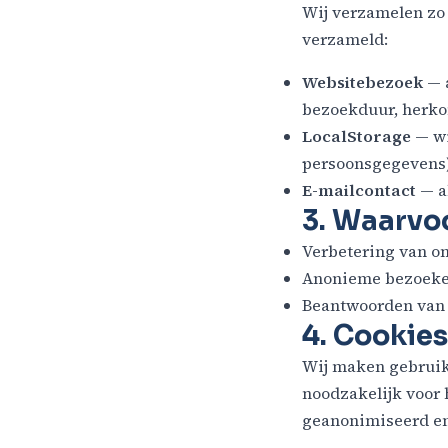
Wij verzamelen zo
verzameld:
Websitebezoek
— 
bezoekduur, herko
LocalStorage
— wi
persoonsgegevens
E-mailcontact
— a
3. Waarvo
Verbetering van o
Anonieme bezoeker
Beantwoorden van
4. Cookies
Wij maken gebruik 
noodzakelijk voor 
geanonimiseerd en