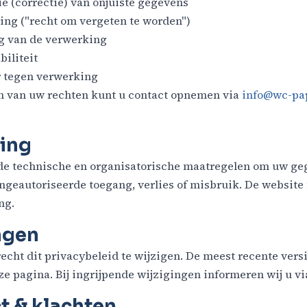
ie (correctie) van onjuiste gegevens
ing ("recht om vergeten te worden")
g van de verwerking
biliteit
 tegen verwerking
en van uw rechten kunt u contact opnemen via
info@wc-pa
ging
e technische en organisatorische maatregelen om uw ge
ngeautoriseerde toegang, verlies of misbruik. De websit
ng.
ngen
cht dit privacybeleid te wijzigen. De meest recente versie
e pagina. Bij ingrijpende wijzigingen informeren wij u vi
t & klachten