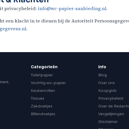
it privacybeleid:
info@wc-papier-aanbieding.nl
.
ht een klacht in te dienen bij de Autoriteit Persoonsgegev
sgegevens.nl
.
Categorieën
Info
Toiletpapier
Blog
n
 merk.
Vochtig wc-papier
Over ons
Keukenrollen
Koopgids
Tissues
Privacybeleid
Zakdoekjes
Over de Redacti
Billendoekjes
Vergelijkingen
Disclaimer