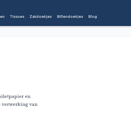
len
Tissues
Zakdoekjes
Billendoekjes
Blog
oiletpapier en
e verwerking van