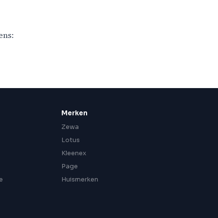
ens:
Merken
Zewa
Lotus
Kleenex
Page
e
Huismerken