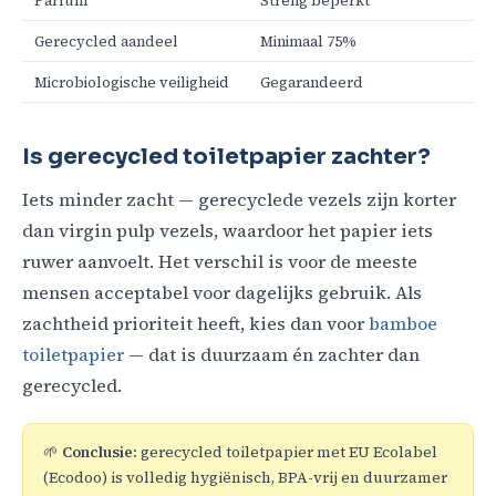
Parfum
Streng beperkt
Gerecycled aandeel
Minimaal 75%
Microbiologische veiligheid
Gegarandeerd
Is gerecycled toiletpapier zachter?
Iets minder zacht — gerecyclede vezels zijn korter
dan virgin pulp vezels, waardoor het papier iets
ruwer aanvoelt. Het verschil is voor de meeste
mensen acceptabel voor dagelijks gebruik. Als
zachtheid prioriteit heeft, kies dan voor
bamboe
toiletpapier
— dat is duurzaam én zachter dan
gerecycled.
🌱
Conclusie:
gerecycled toiletpapier met EU Ecolabel
(Ecodoo) is volledig hygiënisch, BPA-vrij en duurzamer