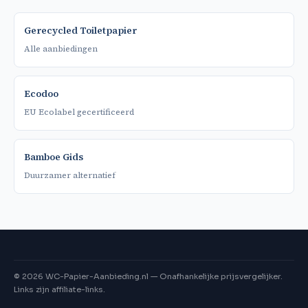
Gerecycled Toiletpapier
Alle aanbiedingen
Ecodoo
EU Ecolabel gecertificeerd
Bamboe Gids
Duurzamer alternatief
©
2026
WC-Papier-Aanbieding.nl — Onafhankelijke prijsvergelijker.
Links zijn affiliate-links.