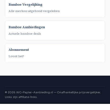
Bamboe Vergelijking
Alle merken uitgebreid vergeleken
Bamboe Aanbiedingen
Actuele bamboe deals
Abonnement
Loont het?
©
2026
WC-Papier-Aanbieding.nl — Onafhankelijke prijsvergelijker.
Links zijn affiliate-links.