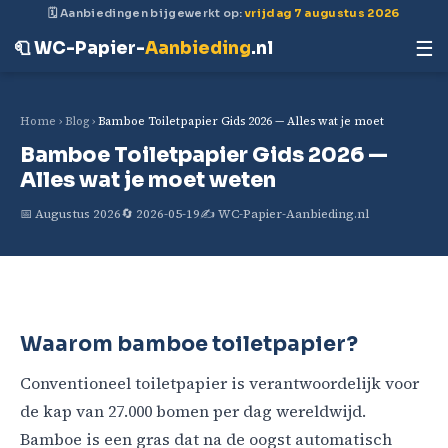
🗓 Aanbiedingen bijgewerkt op:
vrijdag 7 augustus 2026
☰
🧻 WC-Papier-
Aanbieding
.nl
Home
›
Blog
›
Bamboe Toiletpapier Gids 2026 — Alles wat je moet
Bamboe Toiletpapier Gids 2026 —
Alles wat je moet weten
📅 Augustus 2026
🔄 2026-05-19
✍️ WC-Papier-Aanbieding.nl
Waarom bamboe toiletpapier?
Conventioneel toiletpapier is verantwoordelijk voor
de kap van 27.000 bomen per dag wereldwijd.
Bamboe is een gras dat na de oogst automatisch