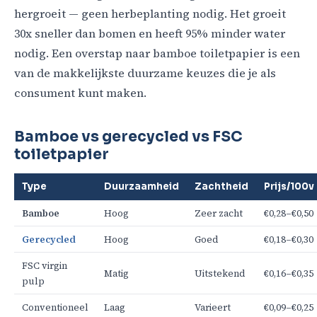
hergroeit — geen herbeplanting nodig. Het groeit
30x sneller dan bomen en heeft 95% minder water
nodig. Een overstap naar bamboe toiletpapier is een
van de makkelijkste duurzame keuzes die je als
consument kunt maken.
Bamboe vs gerecycled vs FSC
toiletpapier
Type
Duurzaamheid
Zachtheid
Prijs/100v
Bamboe
Hoog
Zeer zacht
€0,28–€0,50
Gerecycled
Hoog
Goed
€0,18–€0,30
FSC virgin
Matig
Uitstekend
€0,16–€0,35
pulp
Conventioneel
Laag
Varieert
€0,09–€0,25