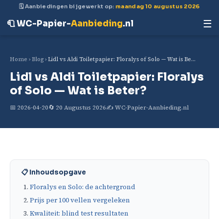
🗓 Aanbiedingen bijgewerkt op:
maandag 10 augustus 2026
☰
🧻 WC-Papier-
Aanbieding
.nl
Home
›
Blog
›
Lidl vs Aldi Toiletpapier: Floralys of Solo — Wat is Be…
Lidl vs Aldi Toiletpapier: Floralys
of Solo — Wat is Beter?
📅 2026-04-20
🔄 20 Augustus 2026
✍️ WC-Papier-Aanbieding.nl
📋 Inhoudsopgave
Floralys en Solo: de achtergrond
Prijs per 100 vellen vergeleken
Kwaliteit: blind test resultaten