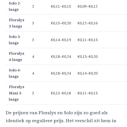
Solo 2-
2
€0,11–€0,15
€0,09–€0,12
laags
Floralys
3
€0,15–€0,20
€0,12–€0,16
3-laags
Solo 3-
3
€0,14–€0,19
€0,11–€0,15
laags
Floralys
4
€0,18–€0,24
€0,15–€0,20
4-laags
Solo 4-
4
€0,18–€0,24
€0,14–€0,20
laags
Floralys
Maxi 3-
3
€0,13–€0,18
€0,11–€0,15
laags
De prijzen van Floralys en Solo zijn zo goed als
identiek op reguliere prijs. Het verschil zit hem in