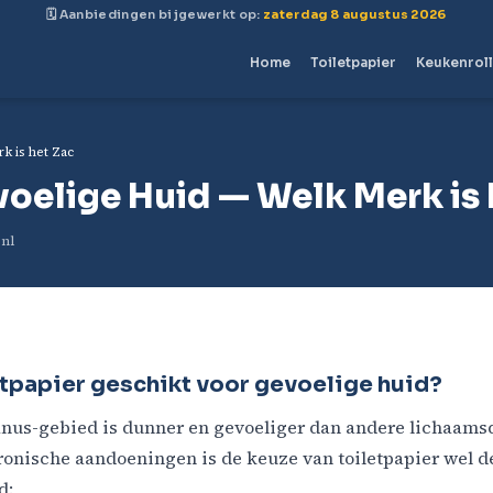
🗓 Aanbiedingen bijgewerkt op:
zaterdag 8 augustus 2026
Home
Toiletpapier
Keukenrol
k is het Zac
voelige Huid — Welk Merk is 
.nl
tpapier geschikt voor gevoelige huid?
nus-gebied is dunner en gevoeliger dan andere lichaamsd
onische aandoeningen is de keuze van toiletpapier wel deg
d: