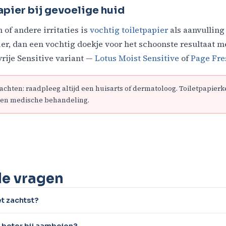
apier bij gevoelige huid
 of andere irritaties is
vochtig toiletpapier
als aanvulling 
ier, dan een vochtig doekje voor het schoonste resultaat 
vrije Sensitive variant —
Lotus Moist Sensitive
of
Page Fre
achten: raadpleeg altijd een huisarts of dermatoloog. Toiletpapier
een medische behandeling.
de vragen
et zachtst?