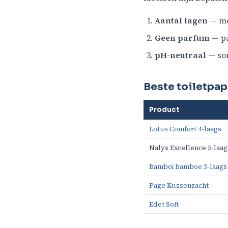
Aantal lagen
— me
Geen parfum
— pa
pH-neutraal
— som
Beste toiletpap
Product
Lotus Comfort 4-laags
Nalys Excellence 5-laag
Bamboi bamboe 3-laags
Page Kussenzacht
Edet Soft