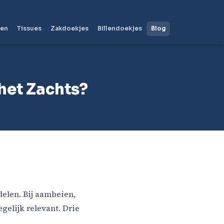
len
Tissues
Zakdoekjes
Billendoekjes
Blog
het Zachts?
elen. Bij aambeien,
elijk relevant. Drie