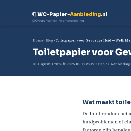
🧻 WC-Papier-
Aanbieding
.nl
100% onafhankelijke prijsvergelijker
Home
›
Blog
›
Toiletpapier voor Gevoelige Huid — Welk Mer
Toiletpapier voor Ge
📅 Augustus 2026
🔄 2026-05-19
✍️ WC-Papier-Aanbieding
Wat maakt toile
De huid rondom het a
huidproblemen of chr
factoren zijn bepalen