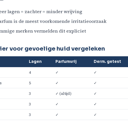
er lagen = zachter = minder wrijving
rfum is de meest voorkomende irritatieoorzaak
mige merken vermelden dit expliciet
ier voor gevoelige huid vergeleken
Lagen
Parfumvrij
Derm. getest
4
✓
✓
s
5
✓
✓
3
✓ (altijd)
✓
3
✓
✓
3
✓
✓