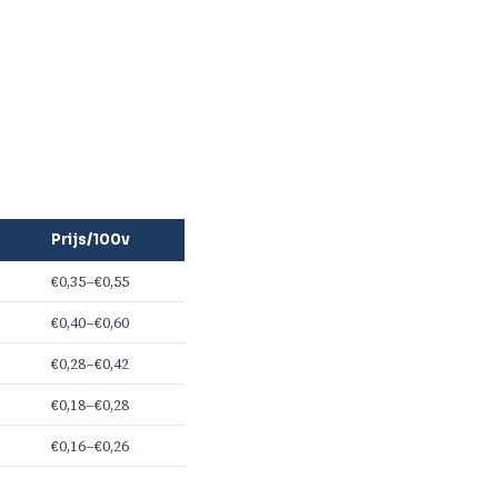
Prijs/100v
€0,35–€0,55
€0,40–€0,60
€0,28–€0,42
€0,18–€0,28
€0,16–€0,26