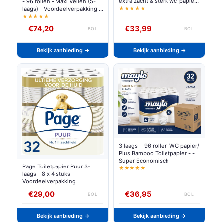
extra zacht & sterk wc-papier
- 96 rollen - Maxi Vellen (5-
- voordeelverpakking
laags) - Voordeelverpakking -
★★★★★
papieren verpakking
★★★★★
€74,20
€33,99
BOL
BOL
Bekijk aanbieding →
Bekijk aanbieding →
3 laags-- 96 rollen WC papier/
Plus Bamboo Toiletpapier - -
Super Economisch
Page Toiletpapier Puur 3-
★★★★★
laags - 8 x 4 stuks -
Voordeelverpakking
€29,00
€36,95
BOL
BOL
Bekijk aanbieding →
Bekijk aanbieding →