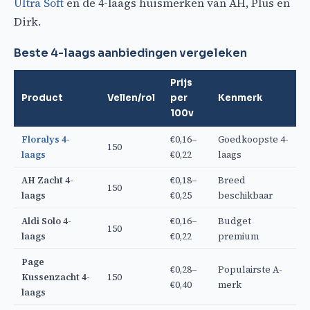
Ultra Soft
en de 4-laags huismerken van AH, Plus en
Dirk.
Beste 4-laags aanbiedingen vergeleken
Prijs
Product
Vellen/rol
per
Kenmerk
100v
Floralys 4-
€0,16–
Goedkoopste 4-
150
laags
€0,22
laags
AH Zacht 4-
€0,18–
Breed
150
laags
€0,25
beschikbaar
Aldi Solo 4-
€0,16–
Budget
150
laags
€0,22
premium
Page
€0,28–
Populairste A-
Kussenzacht 4-
150
€0,40
merk
laags