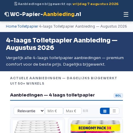
🗓 Aanbiedingen bijgewerkt op:
vrijdag 7 augustus 2026
☰
🧻 WC-Papier-
Aanbieding
.nl
Home
Toiletpapier
4-laags Toiletpapier Aanbieding — Augustus 2026
4-laags Toiletpapier Aanbieding —
Augustus 2026
Vergelijk alle 4-laags toiletpapier aanbiedingen — premium
comfort voor de beste prijs. Dagelijks bijgewerkt.
ACTUELE AANBIEDINGEN — DAGELIJKS BIJGEWERKT
UIT 50+ WINKELS
Aanbiedingen — 4 laags toiletpapier
BOL
8/8
▦
☰