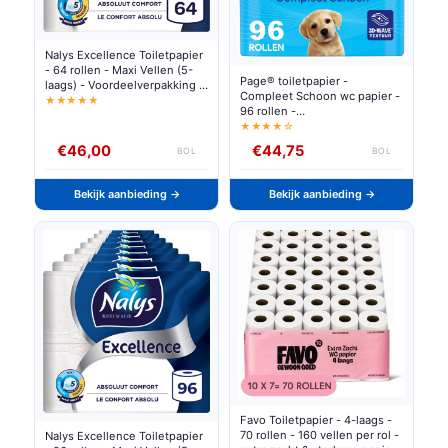
Nalys Excellence Toiletpapier
- 64 rollen - Maxi Vellen (5-
Page® toiletpapier -
laags) - Voordeelverpakking -
Compleet Schoon wc papier -
papieren verpakking
★★★★★
96 rollen -
Voordeelverpakking
★★★★☆
€46,00
€44,75
BOL
BOL
Bekijk aanbieding →
Bekijk aanbieding →
Favo Toiletpapier - 4-laags -
70 rollen - 160 vellen per rol -
Nalys Excellence Toiletpapier