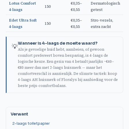
Lotus Comfort
€0,35–
Dermatologisch
150
4-laags
€0,55
getest
Edet Ultra Soft
€0,35–
Stro-vezels,
150
4-laags
€0,55
extra zacht
Wanneer is 4-laags de moeite waard?
💡
Als je gevoelige huid hebt, aambeien, of gewoon
comfort prefereert boven besparing, is 4-laags de
logische keuze. Een gezin van 4 betaalt jaarlijks ~€40–
€80 meer dan met 2-laags huismerk — maar het
comfortverschil is aanzienlijk. De slimste tactiek: koop
4-laags AH huismerk of Floralys bij aanbieding voor de
beste prijs-comfortbalans.
Verwant
2-laags toiletpapier