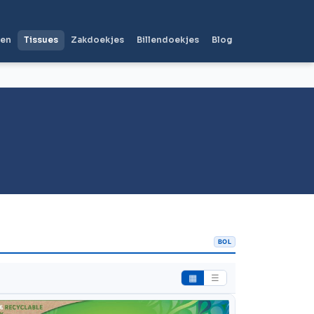
len
Tissues
Zakdoekjes
Billendoekjes
Blog
BOL
▦
☰