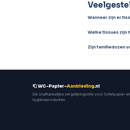
Veelgeste
Wanneer zijn er tis
Welke tissues zijn 
Zijn familiedozen 
🧻 WC-Papier-
Aanbieding
.nl
Dé onafhankelijke vergelijkingssite voor toiletpapier e
hygiëneproducten.