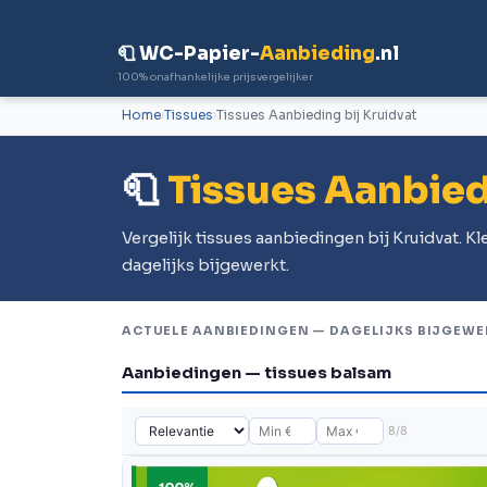
🧻 WC-Papier-
Aanbieding
.nl
100% onafhankelijke prijsvergelijker
Home
Tissues
Tissues Aanbieding bij Kruidvat
🧻
Tissues Aanbied
Vergelijk tissues aanbiedingen bij Kruidvat. K
dagelijks bijgewerkt.
ACTUELE AANBIEDINGEN — DAGELIJKS BIJGEWE
Aanbiedingen — tissues balsam
8/8