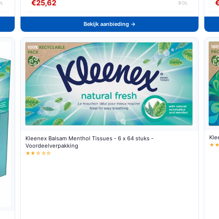
€25,62
OL
BOL
Bekijk aanbieding →
Kle
Kleenex Balsam Menthol Tissues - 6 x 64 stuks -
★
Voordeelverpakking
★★☆☆☆