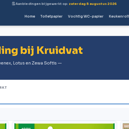
🗓 Aanbiedingen bijgewerkt op:
zaterdag 8 augustus 2026
Home
Toiletpapier
Vochtig WC-papier
Keukenrol
ing bij Kruidvat
leenex, Lotus en Zewa Softis —
RKT