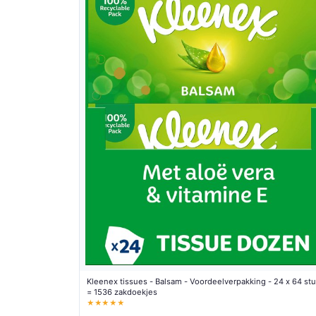
Kleenex tissues - Balsam - Voordeelverpakking - 24 x 64 st
= 1536 zakdoekjes
★★★★★