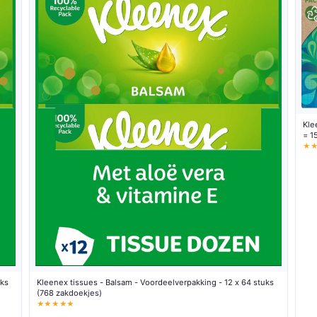
Kle
= 1
★
uks
Kleenex tissues - Balsam - Voordeelverpakking - 12 x 64 stuks
(768 zakdoekjes)
★★★★★