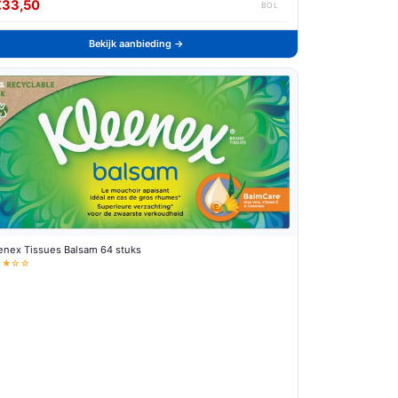
€33,50
BOL
Bekijk aanbieding →
enex Tissues Balsam 64 stuks
★★☆☆