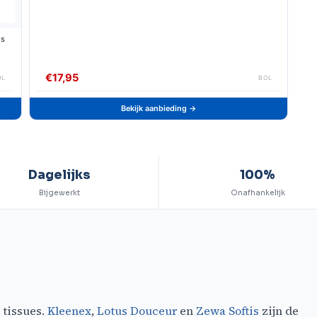
gs
€17,95
OL
BOL
Bekijk aanbieding →
Dagelijks
100%
Bijgewerkt
Onafhankelijk
 tissues.
Kleenex
,
Lotus Douceur
en
Zewa Softis
zijn de