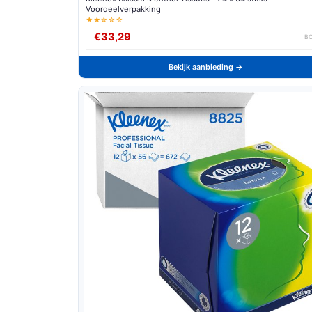
Voordeelverpakking
★★☆☆☆
€33,29
B
Bekijk aanbieding →