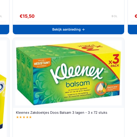
€15,50
OL
BOL
Bekijk aanbieding →
Kleenex Zakdoekjes Doos Balsam 3 lagen - 3 x 72 stuks
★★★★★