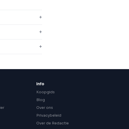
Info
Koopgids
Blog
ier
Over ons
Privacybeleid
Over de Redactie