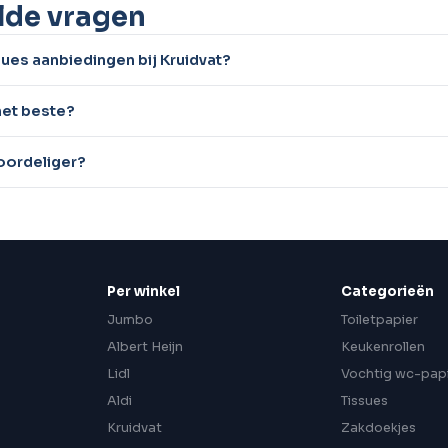
lde vragen
sues aanbiedingen bij Kruidvat?
het beste?
voordeliger?
Per winkel
Categorieën
Jumbo
Toiletpapier
n
Albert Heijn
Keukenrollen
Lidl
Vochtig wc-pap
Aldi
Tissues
Kruidvat
Zakdoekjes