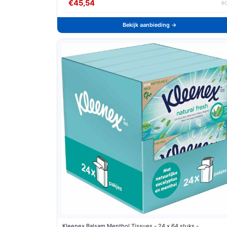
€45,54
B
Bekijk aanbieding →
Kleenex Balsam Menthol Tissues - 24 x 64 stuks -