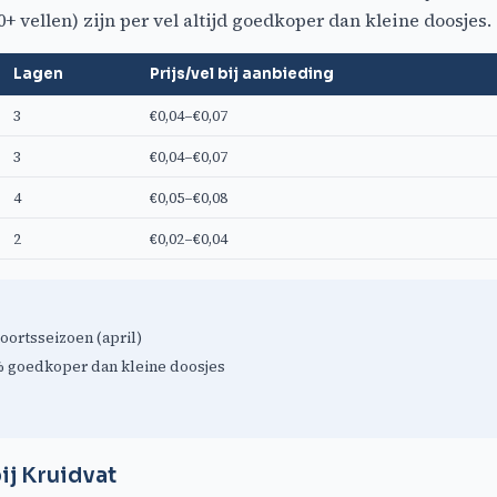
vellen) zijn per vel altijd goedkoper dan kleine doosjes.
Lagen
Prijs/vel bij aanbieding
3
€0,04–€0,07
3
€0,04–€0,07
4
€0,05–€0,08
2
€0,02–€0,04
oortsseizoen (april)
0% goedkoper dan kleine doosjes
ij Kruidvat