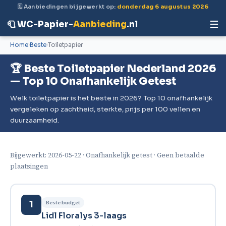
🗓 Aanbiedingen bijgewerkt op:
donderdag 6 augustus 2026
☰
🧻 WC-Papier-
Aanbieding
.nl
Home
Beste
Toiletpapier
🏆 Beste Toiletpapier Nederland 2026
— Top 10 Onafhankelijk Getest
Welk toiletpapier is het beste in 2026? Top 10 onafhankelijk
vergeleken op zachtheid, sterkte, prijs per 100 vellen en
duurzaamheid.
Bijgewerkt: 2026-05-22 · Onafhankelijk getest · Geen betaalde
plaatsingen
Beste budget
1
Lidl Floralys 3-laags