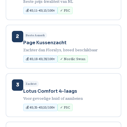
Beste prijs-kwaliteit van NL
💰 €0,11–€0,15/100v
✓ FSC
Beste A-merk
2
Page Kussenzacht
Zachter dan Floralys, breed beschikbaar
💰 €0,18–€0,28/100v
✓ Nordic Swan
Zachtst
3
Lotus Comfort 4-laags
Voor gevoelige huid of aambeien
💰 €0,35–€0,55/100v
✓ FSC