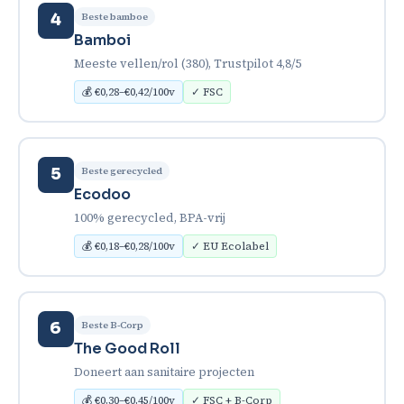
Beste bamboe
4
Bamboi
Meeste vellen/rol (380), Trustpilot 4,8/5
💰 €0,28–€0,42/100v
✓ FSC
Beste gerecycled
5
Ecodoo
100% gerecycled, BPA-vrij
💰 €0,18–€0,28/100v
✓ EU Ecolabel
Beste B-Corp
6
The Good Roll
Doneert aan sanitaire projecten
💰 €0,30–€0,45/100v
✓ FSC + B-Corp