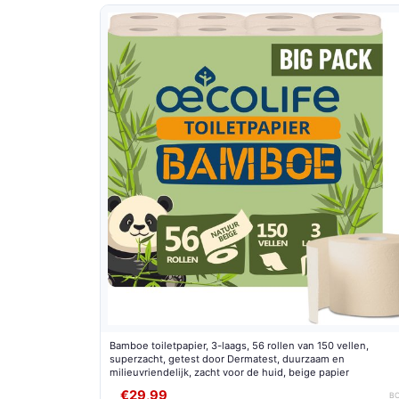
Bamboe toiletpapier, 3-laags, 56 rollen van 150 vellen,
superzacht, getest door Dermatest, duurzaam en
milieuvriendelijk, zacht voor de huid, beige papier
€29,99
B