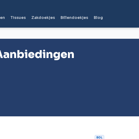
len
Tissues
Zakdoekjes
Billendoekjes
Blog
Aanbiedingen
BOL