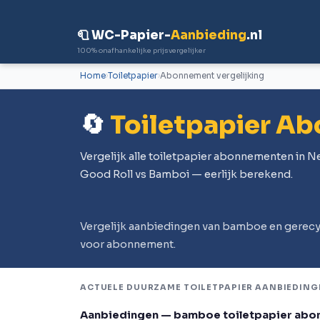
🧻 WC-Papier-
Aanbieding
.nl
100% onafhankelijke prijsvergelijker
Home
Toiletpapier
Abonnement vergelijking
🔄
Toiletpapier A
Vergelijk alle toiletpapier abonnementen in 
Good Roll vs Bamboi — eerlijk berekend.
Vergelijk aanbiedingen van bamboe en gerecy
voor abonnement.
ACTUELE DUURZAME TOILETPAPIER AANBIEDING
Aanbiedingen — bamboe toiletpapier ab