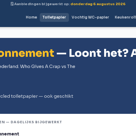
🗓 Aanbiedingen bijgewerkt op:
donderdag 6 augustus 2026
Home
Toiletpapier
Vochtig WC-papier
Keukenrol
bonnement
— Loont het? 
Nederland. Who Gives A Crap vs The
cled toiletpapier — ook geschikt
EN — DAGELIJKS BIJGEWERKT
onnement