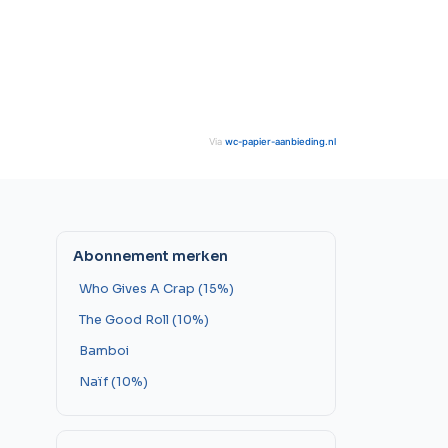
Via
wc-papier-aanbieding.nl
Abonnement merken
Who Gives A Crap (15%)
The Good Roll (10%)
Bamboi
Naïf (10%)