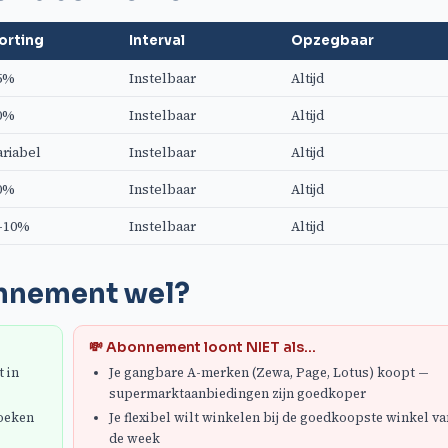
orting
Interval
Opzegbaar
5%
Instelbaar
Altijd
0%
Instelbaar
Altijd
ariabel
Instelbaar
Altijd
0%
Instelbaar
Altijd
–10%
Instelbaar
Altijd
nnement wel?
💸 Abonnement loont NIET als...
t in
Je gangbare A-merken (Zewa, Page, Lotus) koopt —
supermarktaanbiedingen zijn goedkoper
zoeken
Je flexibel wilt winkelen bij de goedkoopste winkel va
de week