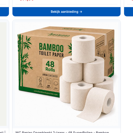
Bekijk aanbieding →
ij |
WC Papier Ongebleekt 2-laags - 48 SuperRollen - Bamboe