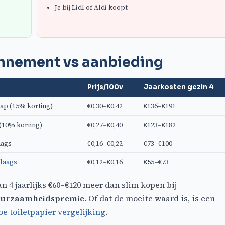
Je bij Lidl of Aldi koopt
nnement vs aanbieding
Prijs/100v
Jaarkosten gezin 4
ap (15% korting)
€0,30–€0,42
€136–€191
(10% korting)
€0,27–€0,40
€123–€182
aags
€0,16–€0,22
€73–€100
-laags
€0,12–€0,16
€55–€73
4 jaarlijks €60–€120 meer dan slim kopen bij
urzaamheidspremie
. Of dat de moeite waard is, is een
e toiletpapier vergelijking
.