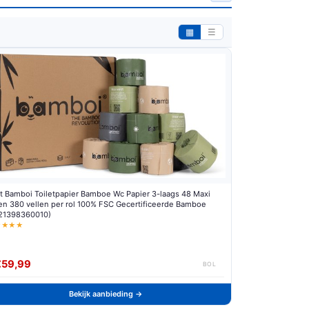
▦
☰
t Bamboi Toiletpapier Bamboe Wc Papier 3-laags 48 Maxi
len 380 vellen per rol 100% FSC Gecertificeerde Bamboe
21398360010)
★★★★
€59,99
BOL
Bekijk aanbieding →