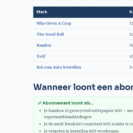
Merk
K
Who Gives A Crap
1
The Good Roll
1
Bamboi
V
Naïf
1
Bol.com Auto-bestellen
5
Wanneer loont een abo
✅ Abonnement loont als...
Je bamboe of gerecycled toiletpapier wilt — nie
supermarktaanbiedingen
Je de merk-kwaliteit consistent wilt zonder te 
Je vergeten te bestellen wilt voorkomen