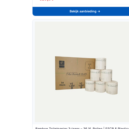
Bekijk aanbieding →
Bamboe Toiletpapier 3-laags – 36 XL Rollen | FSC® & Plasticvr