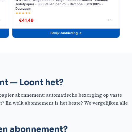
Toiletpapier - 300 Vellen per Rol - Bamboe FSC®100% -
Duurzaam
★★★★☆
€41,49
OL
BOL
Bekijk aanbieding →
nt — Loont het?
tpapier abonnement: automatische bezorging op vaste
ht? En welk abonnement is het beste? We vergelijken alle
een abonnement?