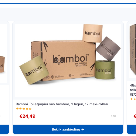
48s
rol
(87
★
Bamboi Toiletpapier van bamboe, 3 lagen, 12 maxi-rollen
★★★★☆
€24,49
OL
BOL
Bekijk aanbieding →