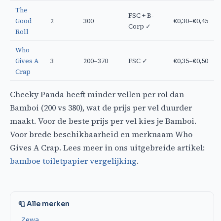
The
FSC + B-
Good
2
300
€0,30–€0,45
Corp ✓
Roll
Who
Gives A
3
200–370
FSC ✓
€0,35–€0,50
Crap
Cheeky Panda heeft minder vellen per rol dan
Bamboi (200 vs 380), wat de prijs per vel duurder
maakt. Voor de beste prijs per vel kies je Bamboi.
Voor brede beschikbaarheid en merknaam Who
Gives A Crap. Lees meer in ons uitgebreide artikel:
bamboe toiletpapier vergelijking
.
🧻 Alle merken
Zewa