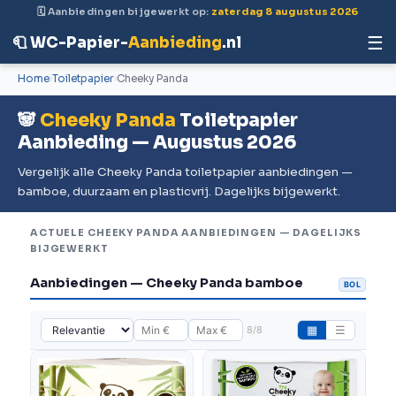
🗓 Aanbiedingen bijgewerkt op:
zaterdag 8 augustus 2026
☰
🧻 WC-Papier-
Aanbieding
.nl
Home
Toiletpapier
Cheeky Panda
🐼
Cheeky Panda
Toiletpapier
Aanbieding — Augustus 2026
Vergelijk alle Cheeky Panda toiletpapier aanbiedingen —
bamboe, duurzaam en plasticvrij. Dagelijks bijgewerkt.
ACTUELE CHEEKY PANDA AANBIEDINGEN — DAGELIJKS
BIJGEWERKT
Aanbiedingen — Cheeky Panda bamboe
BOL
8/8
▦
☰