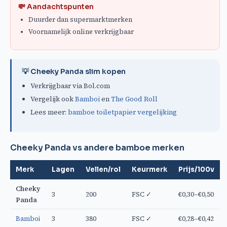
💸 Aandachtspunten
Duurder dan supermarktmerken
Voornamelijk online verkrijgbaar
💡 Cheeky Panda slim kopen
Verkrijgbaar via Bol.com
Vergelijk ook
Bamboi
en
The Good Roll
Lees meer:
bamboe toiletpapier vergelijking
Cheeky Panda vs andere bamboe merken
Merk
Lagen
Vellen/rol
Keurmerk
Prijs/100v
Cheeky
3
200
FSC ✓
€0,30–€0,50
Panda
Bamboi
3
380
FSC ✓
€0,28–€0,42