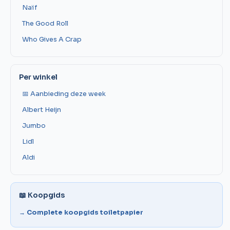
Naïf
The Good Roll
Who Gives A Crap
Per winkel
📅 Aanbieding deze week
Albert Heijn
Jumbo
Lidl
Aldi
📖 Koopgids
→ Complete koopgids toiletpapier