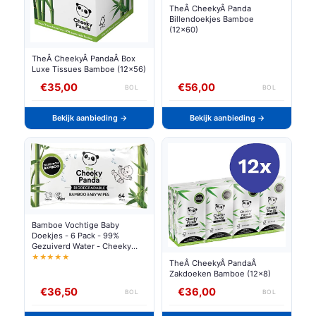
TheÂ CheekyÂ Panda
Billendoekjes Bamboe
(12x60)
TheÂ CheekyÂ PandaÂ Box
Luxe Tissues Bamboe (12x56)
€35,00
€56,00
BOL
BOL
Bekijk aanbieding →
Bekijk aanbieding →
Bamboe Vochtige Baby
Doekjes - 6 Pack - 99%
Gezuiverd Water - Cheeky
Panda
★★★★★
TheÂ CheekyÂ PandaÂ
Zakdoeken Bamboe (12x8)
€36,50
€36,00
BOL
BOL