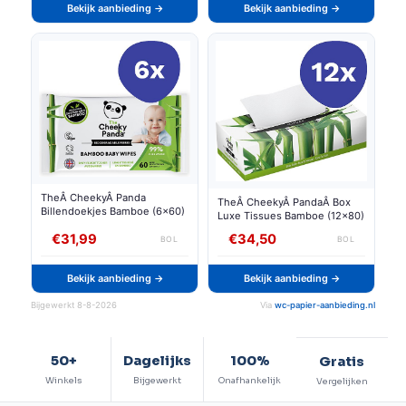
Bekijk aanbieding →
Bekijk aanbieding →
TheÂ CheekyÂ Panda
TheÂ CheekyÂ PandaÂ Box
Billendoekjes Bamboe (6x60)
Luxe Tissues Bamboe (12x80)
€31,99
€34,50
BOL
BOL
Bekijk aanbieding →
Bekijk aanbieding →
Bijgewerkt 8-8-2026
Via
wc-papier-aanbieding.nl
50+
Dagelijks
100%
Gratis
Winkels
Bijgewerkt
Onafhankelijk
Vergelijken