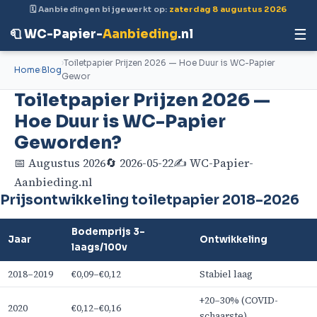
🗓 Aanbiedingen bijgewerkt op:
zaterdag 8 augustus 2026
☰
🧻 WC-Papier-
Aanbieding
.nl
Toiletpapier Prijzen 2026 — Hoe Duur is WC-Papier
Home
Blog
Gewor
Toiletpapier Prijzen 2026 —
Hoe Duur is WC-Papier
Geworden?
📅 Augustus 2026
🔄 2026-05-22
✍️ WC-Papier-
Aanbieding.nl
Prijsontwikkeling toiletpapier 2018–2026
Bodemprijs 3-
Jaar
Ontwikkeling
laags/100v
2018–2019
€0,09–€0,12
Stabiel laag
+20–30% (COVID-
2020
€0,12–€0,16
schaarste)