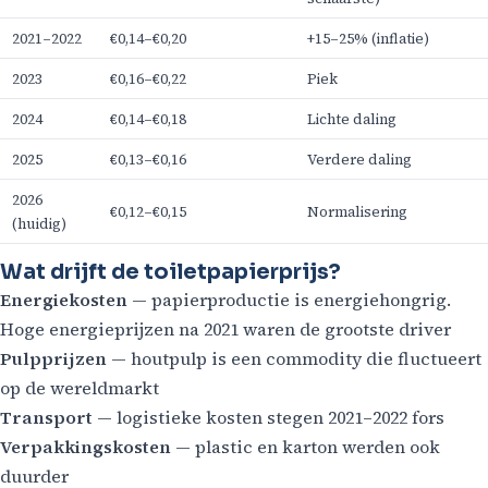
2021–2022
€0,14–€0,20
+15–25% (inflatie)
2023
€0,16–€0,22
Piek
2024
€0,14–€0,18
Lichte daling
2025
€0,13–€0,16
Verdere daling
2026
€0,12–€0,15
Normalisering
(huidig)
Wat drijft de toiletpapierprijs?
Energiekosten
— papierproductie is energiehongrig.
Hoge energieprijzen na 2021 waren de grootste driver
Pulpprijzen
— houtpulp is een commodity die fluctueert
op de wereldmarkt
Transport
— logistieke kosten stegen 2021–2022 fors
Verpakkingskosten
— plastic en karton werden ook
duurder