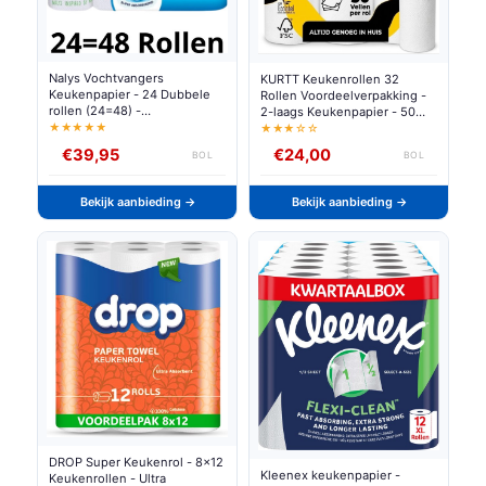
Nalys Vochtvangers
KURTT Keukenrollen 32
Keukenpapier - 24 Dubbele
Rollen Voordeelverpakking -
rollen (24=48) -
2-laags Keukenpapier - 50
Voordeelverpakking
Vellen per Rol - Extra Dik -
★★★★★
★★★☆☆
FSC
€39,95
€24,00
BOL
BOL
Bekijk aanbieding →
Bekijk aanbieding →
DROP Super Keukenrol - 8x12
Kleenex keukenpapier -
Keukenrollen - Ultra