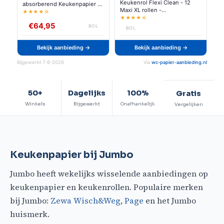
Keukenrol Flexi Clean - 12
absorberend Keukenpapier -
Maxi XL rollen -
96 Rollen Voordeelverpakking
★★★★☆
Voordeelverpakking
★★★★☆
€64,95
BOL
BOL
Bekijk aanbieding →
Bekijk aanbieding →
Bijgewerkt 7-8-2026
Via
wc-papier-aanbieding.nl
50+
Dagelijks
100%
Gratis
Winkels
Bijgewerkt
Onafhankelijk
Vergelijken
Keukenpapier bij Jumbo
Jumbo heeft wekelijks wisselende aanbiedingen op
keukenpapier en keukenrollen. Populaire merken
bij Jumbo:
Zewa Wisch&Weg
,
Page
en het Jumbo
huismerk.