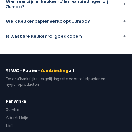
Wanneer zijn er keukenrollen aanbiedingen bij
Jumbo?
Welk keukenpapier verkoopt Jumbo?
Is wasbare keukenrol goedkoper?
🧻 WC-Papier-
Aanbieding
.nl
Dé onafhankelijke vergelijkingssite voor toiletpapier en
hygiëneproducten.
Per winkel
Jumbo
Albert Heijn
Lidl