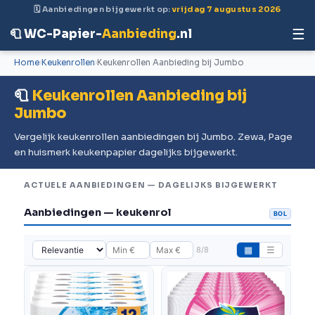
🗓 Aanbiedingen bijgewerkt op:
vrijdag 7 augustus 2026
☰
🧻 WC-Papier-
Aanbieding
.nl
Home
Keukenrollen
Keukenrollen Aanbieding bij Jumbo
🧻
Keukenrollen Aanbieding bij
Jumbo
Vergelijk keukenrollen aanbiedingen bij Jumbo. Zewa, Page
en huismerk keukenpapier dagelijks bijgewerkt.
ACTUELE AANBIEDINGEN — DAGELIJKS BIJGEWERKT
Aanbiedingen — keukenrol
BOL
8/8
▦
☰