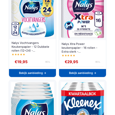
Nalys Vochtvangers
Nalys Xtra Power
Keukenpapier - 12 Dubbele
keukenpapier - 16 rollen -
rollen (12=24) -
Extra sterk -
Voordeelverpakking
★★★★★
Voordeelverpakking
★★★★★
€19,95
€29,95
BOL
BOL
Bekijk aanbieding →
Bekijk aanbieding →