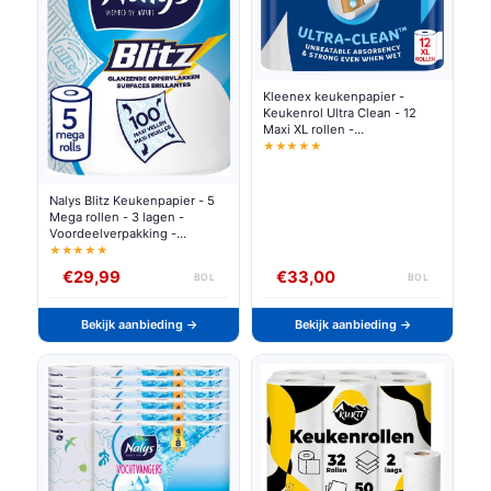
Kleenex keukenpapier -
Keukenrol Ultra Clean - 12
Maxi XL rollen -
Voordeelverpakking
★★★★★
Nalys Blitz Keukenpapier - 5
Mega rollen - 3 lagen -
Voordeelverpakking -
Papieren Verpakking
★★★★★
€29,99
€33,00
BOL
BOL
Bekijk aanbieding →
Bekijk aanbieding →