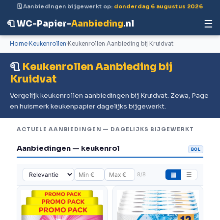
🗓 Aanbiedingen bijgewerkt op:
donderdag 6 augustus 2026
☰
🧻 WC-Papier-
Aanbieding
.nl
Home
Keukenrollen
Keukenrollen Aanbieding bij Kruidvat
🧻
Keukenrollen Aanbieding bij
Kruidvat
Vergelijk keukenrollen aanbiedingen bij Kruidvat. Zewa, Page
en huismerk keukenpapier dagelijks bijgewerkt.
ACTUELE AANBIEDINGEN — DAGELIJKS BIJGEWERKT
Aanbiedingen — keukenrol
BOL
8/8
▦
☰