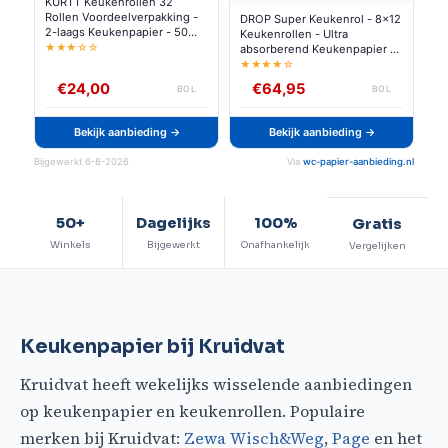
KURTT Keukenrollen 32
Rollen Voordeelverpakking -
DROP Super Keukenrol - 8x12
2-laags Keukenpapier - 50
Keukenrollen - Ultra
Vellen per Rol - Extra Dik -
★★★☆☆
absorberend Keukenpapier -
FSC
96 Rollen Voordeelverpakking
★★★★☆
€24,00
€64,95
BOL
BOL
Bekijk aanbieding →
Bekijk aanbieding →
Bijgewerkt 6-8-2026
Via
wc-papier-aanbieding.nl
50+
Dagelijks
100%
Gratis
Winkels
Bijgewerkt
Onafhankelijk
Vergelijken
Keukenpapier bij Kruidvat
Kruidvat heeft wekelijks wisselende aanbiedingen
op keukenpapier en keukenrollen. Populaire
merken bij Kruidvat:
Zewa Wisch&Weg
,
Page
en het