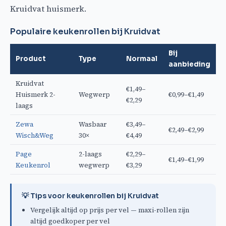
Kruidvat huismerk.
Populaire keukenrollen bij Kruidvat
Bij
Product
Type
Normaal
aanbieding
Kruidvat
€1,49–
Huismerk 2-
Wegwerp
€0,99–€1,49
€2,29
laags
Zewa
Wasbaar
€3,49–
€2,49–€2,99
Wisch&Weg
30×
€4,49
Page
2-laags
€2,29–
€1,49–€1,99
Keukenrol
wegwerp
€3,29
💡 Tips voor keukenrollen bij Kruidvat
Vergelijk altijd op prijs per vel — maxi-rollen zijn
altijd goedkoper per vel