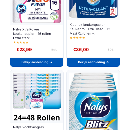
Kleenex keukenpapier -
Keukenrol Ultra Clean - 12
Nalys Xtra Power
Maxi XL rollen -
keukenpapier - 16 rollen -
Voordeelverpakking
★★★★★
Extra sterk -
Voordeelverpakking
★★★★★
€28,99
€36,00
BOL
BOL
Bekijk aanbieding →
Bekijk aanbieding →
Nalys Vochtvangers