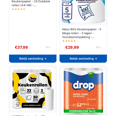
Keukenpapier - 24 Dubbele
rollen (24=48) -
Voordeelverpakking
★★★★★
Nalys Blitz Keukenpapier - 5
Mega rollen - 3 lagen -
Voordeelverpakking -
Papieren Verpakking
★★★★★
€37,99
€29,99
BOL
BOL
Bekijk aanbieding →
Bekijk aanbieding →