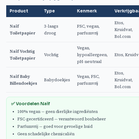
Product
Type
Kenmerk
Verkrijgba
Etos,
Naïf
3-laags
FSC, vegan,
Kruidvat,
Toiletpapier
droog
parfumvrij
Bol.com
Vegan,
Naïf Vochtig
Vochtig
hypoallergeen,
Etos, Kruidv
Toiletpapier
pH-neutraal
Etos,
Naïf Baby
Vegan, FSC,
Babydoekjes
Kruidvat,
Billendoekjes
parfumvrij
Bol.com
✅ Voordelen Naïf
100% vegan — geen dierlijke ingrediënten
FSC-gecertificeerd — verantwoord bosbeheer
Parfumvrij — goed voor gevoelige huid
Geen schadelijke chemicaliën