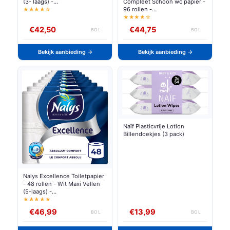
(3- laags) -
Compleet Schoon wc papier -
Voordeelverpakking -
96 rollen -
★★★★☆
papieren verpakking
Voordeelverpakking
★★★★☆
€42,50
€44,75
BOL
BOL
Bekijk aanbieding →
Bekijk aanbieding →
Naïf Plasticvrije Lotion
Billendoekjes (3 pack)
Nalys Excellence Toiletpapier
- 48 rollen - Wit Maxi Vellen
(5-laags) -
Voordeelverpakking -
★★★★★
papieren verpakking
€46,99
€13,99
BOL
BOL