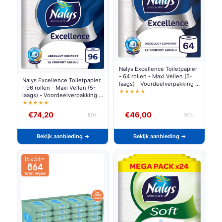
Nalys Excellence Toiletpapier
- 64 rollen - Maxi Vellen (5-
Nalys Excellence Toiletpapier
laags) - Voordeelverpakking -
- 96 rollen - Maxi Vellen (5-
papieren verpakking
★★★★★
laags) - Voordeelverpakking -
papieren verpakking
★★★★★
€74,20
€46,00
BOL
BOL
Bekijk aanbieding →
Bekijk aanbieding →