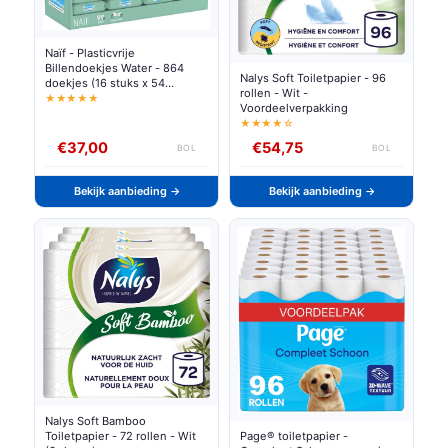
Naïf - Plasticvrije
Billendoekjes Water - 864
Nalys Soft Toiletpapier - 96
doekjes (16 stuks x 54
rollen - Wit -
doekjes)
★★★★★
Voordeelverpakking
★★★★☆
€37,00
€54,75
BOL
BOL
Bekijk aanbieding →
Bekijk aanbieding →
Nalys Soft Bamboo
Toiletpapier - 72 rollen - Wit
Page® toiletpapier -