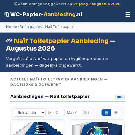
🗓 Aanbiedingen bijgewerkt op:
vrijdag 7 augustus 2026
☰
🧻 WC-Papier-
Aanbieding
.nl
Home
›
/toiletpapier/
› Naïf Toiletpapier
🌱
Naïf Toiletpapier Aanbieding
—
Augustus 2026
Vergelijk alle Naïf wc-papier en hygiëneproducten
aanbiedingen — dagelijks bijgewerkt.
ACTUELE NAÏF TOILETPAPIER AANBIEDINGEN —
DAGELIJKS BIJGEWERKT
Aanbiedingen — Naif toiletpapier
BOL
8/8
▦
☰