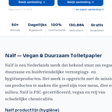
Bekijk aanbieding →
Bekijk aanbieding →
Bijgewerkt 7-8-2026
Via
wc-papier-aanbieding.nl
50+
Dagelijks
100%
130.884
Gratis
Winkels
Bijgewerkt
Onafhankelijk
Gebruikers
Vergelijken
Naïf — Vegan & Duurzaam Toiletpapier
Naïf is een Nederlands merk dat bekend staat om vega
duurzame en huidvriendelijke verzorgings- en
hygiëneproducten. Het merk is opgericht met de missi
om producten te maken die goed zijn voor mens, dier e
milieu. Naïf is FSC-gecertificeerd, vegan en vrij van
schadelijke chemicaliën.
Naïf productlijn (hygiëne)