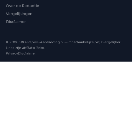
Over de Redactie
Vergelijkingen
Disclaimer
©
2026
WC-Papier-Aanbieding.nl — Onafhankelijke prijsvergelijker.
Links zijn affiliate-links.
Privacy
Disclaimer