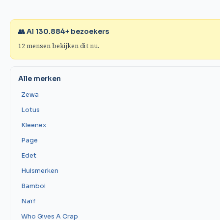
👥 Al
130.884
+ bezoekers
12
mensen bekijken dit nu.
Alle merken
Zewa
Lotus
Kleenex
Page
Edet
Huismerken
Bamboi
Naïf
Who Gives A Crap