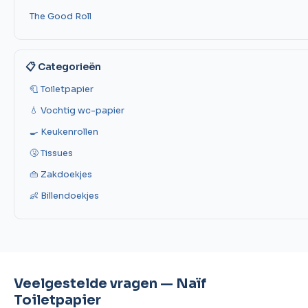
The Good Roll
📋 Categorieën
🧻 Toiletpapier
💧 Vochtig wc-papier
🍳 Keukenrollen
🤧 Tissues
👜 Zakdoekjes
👶 Billendoekjes
Veelgestelde vragen — Naïf
Toiletpapier