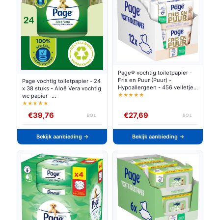
Page® vochtig toiletpapier -
Fris en Puur (Puur) -
Page vochtig toiletpapier - 24
Hypoallergeen - 456 velletjes
x 38 stuks - Aloë Vera vochtig
- 12 x 38 stuks -
★★★★★
wc papier -
Voordeelverpakking
voordeelverpakking
★★★★★
€39,76
€27,69
BOL
BOL
Bekijk aanbieding →
Bekijk aanbieding →