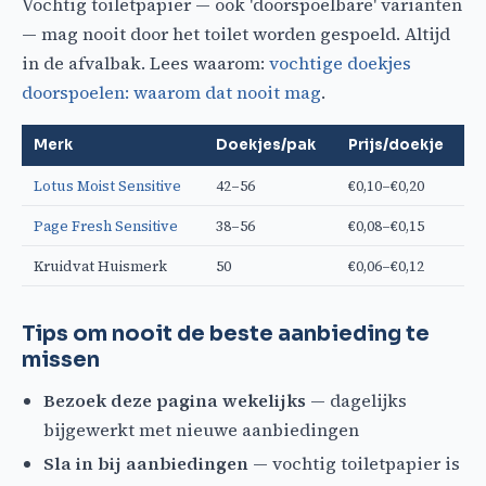
Vochtig toiletpapier — ook 'doorspoelbare' varianten
— mag nooit door het toilet worden gespoeld. Altijd
in de afvalbak. Lees waarom:
vochtige doekjes
doorspoelen: waarom dat nooit mag
.
Merk
Doekjes/pak
Prijs/doekje
Lotus Moist Sensitive
42–56
€0,10–€0,20
Page Fresh Sensitive
38–56
€0,08–€0,15
Kruidvat Huismerk
50
€0,06–€0,12
Tips om nooit de beste aanbieding te
missen
Bezoek deze pagina wekelijks
— dagelijks
bijgewerkt met nieuwe aanbiedingen
Sla in bij aanbiedingen
— vochtig toiletpapier is