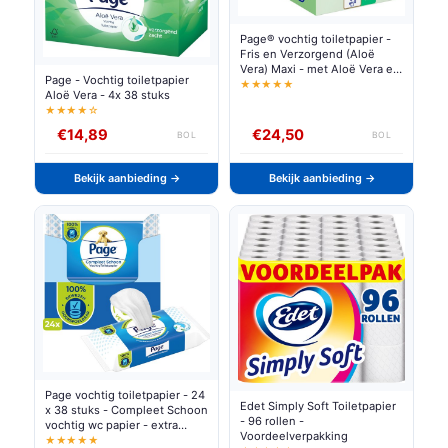
Page® vochtig toiletpapier -
Fris en Verzorgend (Aloë
Vera) Maxi - met Aloë Vera en
Page - Vochtig toiletpapier
Kamille - 444 velletjes - 6 x 74
★★★★★
Aloë Vera - 4x 38 stuks
stuks
★★★★☆
€14,89
€24,50
BOL
BOL
Bekijk aanbieding →
Bekijk aanbieding →
Page vochtig toiletpapier - 24
Edet Simply Soft Toiletpapier
x 38 stuks - Compleet Schoon
- 96 rollen -
vochtig wc papier - extra
Voordeelverpakking
voordeel
★★★★★