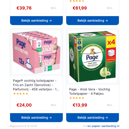
★★★★☆
€39,76
€61,99
BOL
BOL
Bekijk aanbieding →
Bekijk aanbieding →
Page® vochtig toiletpapier -
Fris en Zacht (Sensitive) -
Page - Aloë Vera - Vochtig
Parfumvrij - 456 velletjes - 12
Toiletpapier - 4 Pakjes
x 38 stuks -
★★★★★
Voordeelverpakking
★★★★★
€24,00
€13,99
BOL
BOL
Bekijk aanbieding →
Bekijk aanbieding →
Bijgewerkt 8-8-2026
Via
wc-papier-aanbieding.nl