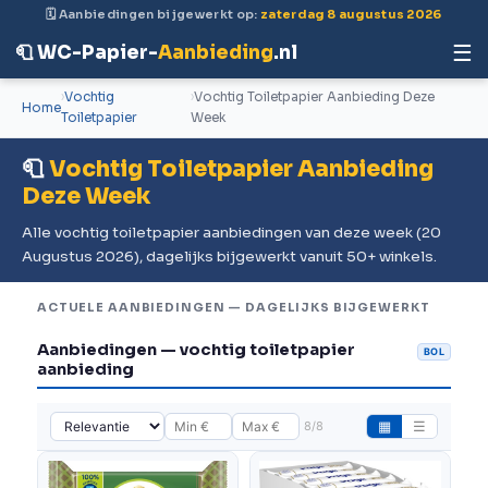
🗓 Aanbiedingen bijgewerkt op:
zaterdag 8 augustus 2026
☰
🧻 WC-Papier-
Aanbieding
.nl
Vochtig
Vochtig Toiletpapier Aanbieding Deze
Home
Toiletpapier
Week
🧻
Vochtig Toiletpapier Aanbieding
Deze Week
Alle vochtig toiletpapier aanbiedingen van deze week (20
Augustus 2026), dagelijks bijgewerkt vanuit 50+ winkels.
ACTUELE AANBIEDINGEN — DAGELIJKS BIJGEWERKT
Aanbiedingen — vochtig toiletpapier
BOL
aanbieding
8/8
▦
☰