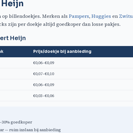
 Heijn
 op billendoekjes. Merken als
Pampers
,
Huggies
en
Zwits
ks zijn per doekje altijd goedkoper dan losse pakjes.
ert Heijn
ak
Prijs/doekje bij aanbieding
€0,06–€0,09
€0,07–€0,10
€0,06–€0,09
€0,03–€0,06
n
 20–30% goedkoper
ar — ruim inslaan bij aanbieding