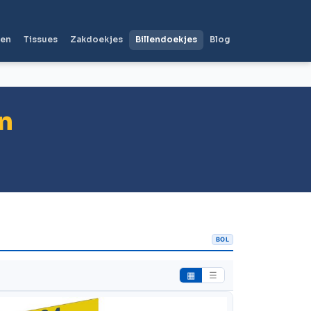
len
Tissues
Zakdoekjes
Billendoekjes
Blog
jn
BOL
▦
☰