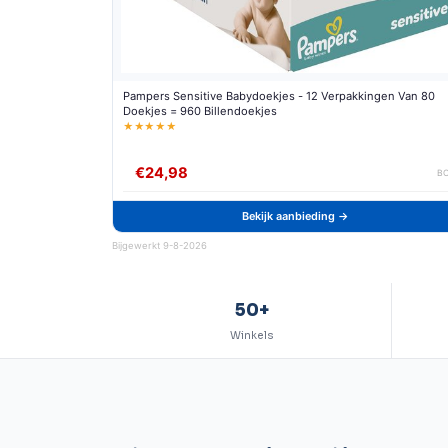
Pampers Sensitive Babydoekjes - 12 Verpakkingen Van 80
Doekjes = 960 Billendoekjes
★★★★★
€24,98
B
Bekijk aanbieding →
Bijgewerkt 9-8-2026
50+
Winkels