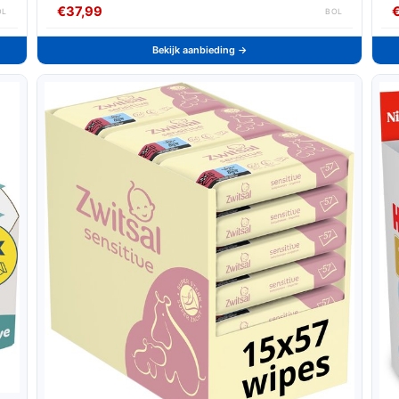
€37,99
OL
BOL
Bekijk aanbieding →