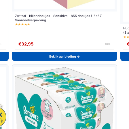
Zwitsal - Billendoekjes - Sensitive - 855 doekjes (15x57) -
Voordeelverpakking
★★★★★
Hug
(8 
★
€32,95
OL
BOL
Bekijk aanbieding →