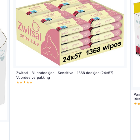
Zwitsal - Billendoekjes - Sensitive - 1368 doekjes (24x57) -
Voordeelverpakking
★★★★★
Pam
Bil
★