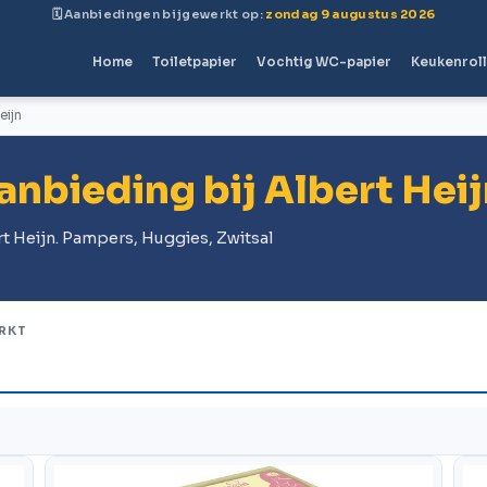
🗓 Aanbiedingen bijgewerkt op:
zondag 9 augustus 2026
Home
Toiletpapier
Vochtig WC-papier
Keukenrol
eijn
anbieding bij Albert Hei
rt Heijn. Pampers, Huggies, Zwitsal
RKT