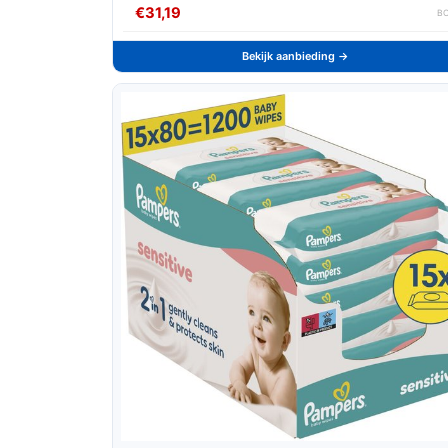
€31,19
B
Bekijk aanbieding →