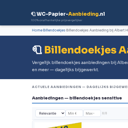
🧻 WC-Papier-
Aanbieding
.nl
100% onafhankelijke prijsvergelijker
Home
Billendoekjes
Billendoekjes Aanbieding bij Albert H
🧻
Billendoekjes A
Vergelijk billendoekjes aanbiedingen bij Albe
en meer — dagelijks bijgewerkt.
ACTUELE AANBIEDINGEN — DAGELIJKS BIJGEWE
Aanbiedingen — billendoekjes sensitive
8/8