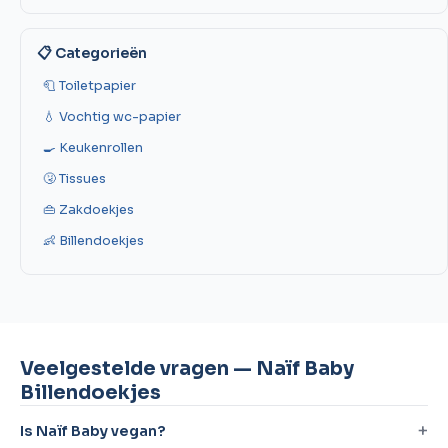
📋 Categorieën
🧻 Toiletpapier
💧 Vochtig wc-papier
🍳 Keukenrollen
🤧 Tissues
👜 Zakdoekjes
👶 Billendoekjes
Veelgestelde vragen — Naïf Baby
Billendoekjes
Is Naïf Baby vegan?