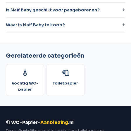
Is Naïf Baby geschikt voor pasgeborenen?
Waar is Naïf Baby te koop?
Gerelateerde categorieën
💧
🧻
Vochtig WC-
Toiletpapier
papier
🧻 WC-Papier-
Aanbieding
.nl
Dé onafhankelijke vergelijkingssite voor toiletpapier en