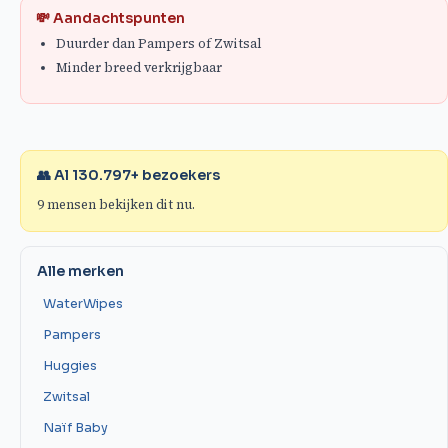
💸 Aandachtspunten
Duurder dan Pampers of Zwitsal
Minder breed verkrijgbaar
👥 Al
130.797
+ bezoekers
9
mensen bekijken dit nu.
Alle merken
WaterWipes
Pampers
Huggies
Zwitsal
Naïf Baby