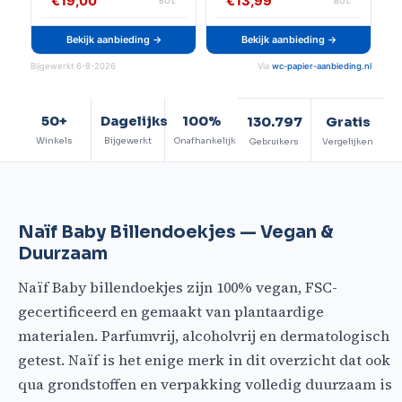
€19,00
€13,99
BOL
BOL
Bekijk aanbieding →
Bekijk aanbieding →
Bijgewerkt 6-8-2026
Via
wc-papier-aanbieding.nl
50+
Dagelijks
100%
130.797
Gratis
Winkels
Bijgewerkt
Onafhankelijk
Gebruikers
Vergelijken
Naïf Baby Billendoekjes — Vegan &
Duurzaam
Naïf Baby billendoekjes zijn 100% vegan, FSC-
gecertificeerd en gemaakt van plantaardige
materialen. Parfumvrij, alcoholvrij en dermatologisch
getest. Naïf is het enige merk in dit overzicht dat ook
qua grondstoffen en verpakking volledig duurzaam is