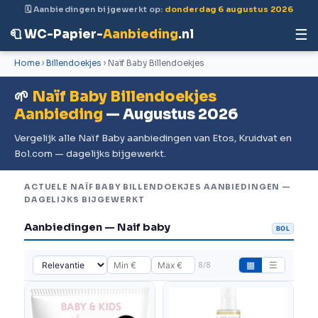
🗓 Aanbiedingen bijgewerkt op:
donderdag 6 augustus 2026
☰
🧻 WC-Papier-
Aanbieding
.nl
Home
›
Billendoekjes
› Naïf Baby Billendoekjes
🌱
Naïf Baby Billendoekjes
Aanbieding
— Augustus 2026
Vergelijk alle Naïf Baby aanbiedingen van Etos, Kruidvat en
Bol.com — dagelijks bijgewerkt.
ACTUELE NAÏF BABY BILLENDOEKJES AANBIEDINGEN —
DAGELIJKS BIJGEWERKT
Aanbiedingen — Naif baby
BOL
8/8
▦
☰