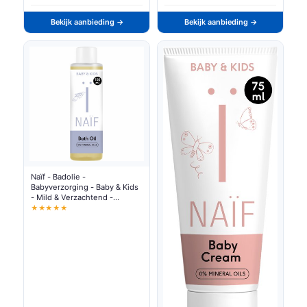
Bekijk aanbieding →
Bekijk aanbieding →
Naïf - Badolie -
Babyverzorging - Baby & Kids
- Mild & Verzachtend -
Natuurlijke Ingrediënten -
★★★★★
100ml