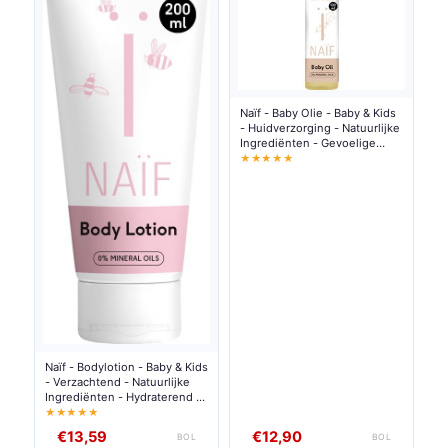
Naïf - Baby Olie - Baby & Kids
- Huidverzorging - Natuurlijke
Ingrediënten - Gevoelige
Huid - Vegan - 100ml
★★★★★
Naïf - Bodylotion - Baby & Kids
- Verzachtend - Natuurlijke
Ingrediënten - Hydraterend -
Gevoelige Huid - 200ml
★★★★★
€13,59
€12,90
BOL
BOL