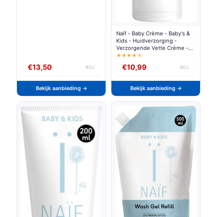
Naïf - Baby Crème - Baby's &
Kids - Huidverzorging -
Verzorgende Vette Crème -
Milde Naïf Geur - 75ml
★★★★☆
€13,50
€10,99
BOL
BOL
Bekijk aanbieding →
Bekijk aanbieding →