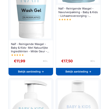
Naïf - Reinigende Wasgel -
Navulverpakking - Baby & Kids
- Lichaamsverzorging -
Natuurlijke Ingrediënten -
★★★★★
500ml
Naïf - Reinigende Wasgel -
Baby & Kids- Met Natuurlijke
Ingrediënten - Milde Geur -
Vegan - Zeepvrij - 200ml
★★★★★
€11,99
€17,50
BOL
BOL
Bekijk aanbieding →
Bekijk aanbieding →