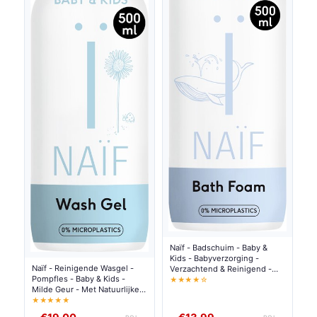
Naïf - Badschuim - Baby &
Kids - Babyverzorging -
Naïf - Reinigende Wasgel -
Verzachtend & Reinigend -
Pompfles - Baby & Kids -
Natuurlijke Ingrediënten -
★★★★☆
Milde Geur - Met Natuurlijke
500ml
Ingrediënten - 500ml
★★★★★