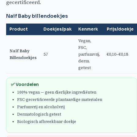
gecertificeerd.
Naïf Baby billendoekjes
Product
Doekjes/pak
Kenmerk
Prijs/doekje
Vegan,
FSC,
Naïf Baby
57
parfumvrij,
€0,10–€0,18
Billendoekjes
derm.
getest
✅ Voordelen
100% vegan — geen dierlijke ingrediënten
FSC-gecertificeerde plantaardige materialen
Parfumvrij en alcoholvrij
Dermatologisch getest
Biologisch afbreekbaar doekje