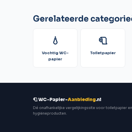
Gerelateerde categori
💧
🧻
Vochtig WC-
Toiletpapier
papier
🧻 WC-Papier-
Aanbieding
.nl
Dé onafhankelijke vergelijkingssite voor toiletpapier e
hygiëneproducten.