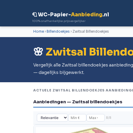
🧻 WC-Papier-
Aanbieding
.nl
100% onafhankelijke prijsvergelijker
Home
›
Billendoekjes
› Zwitsal Billendoekjes
🌸
Zwitsal Billend
Vergelijk alle Zwitsal billendoekjes aanbiedi
— dagelijks bijgewerkt.
ACTUELE ZWITSAL BILLENDOEKJES AANBIEDING
Aanbiedingen — Zwitsal billendoekjes
8/8