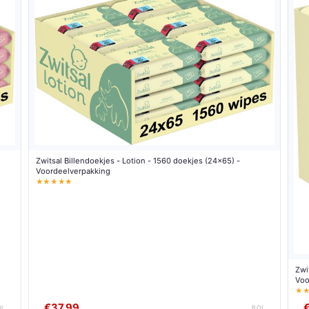
Zwitsal Billendoekjes - Lotion - 1560 doekjes (24x65) -
Voordeelverpakking
★★★★★
Zwi
Voo
★
€37,99
OL
BOL