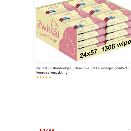
Zwitsal - Billendoekjes - Sensitive - 1368 doekjes (24x57) -
Voordeelverpakking
★★★★★
€37,99
B