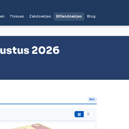
len
Tissues
Zakdoekjes
Billendoekjes
Blog
ustus 2026
BOL
▦
☰