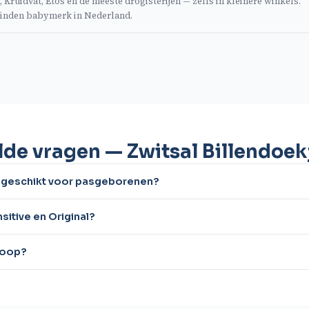
 Kruidvat, Etos en de meeste drogisterijen — zelfs in kleinere winkels.
 vinden babymerk in Nederland.
lde vragen — Zwitsal Billendoek
ve geschikt voor pasgeborenen?
sitive en Original?
 koop?