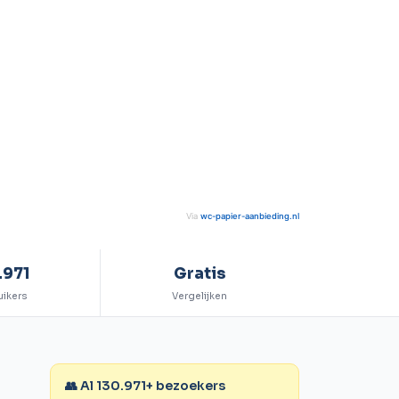
Via
wc-papier-aanbieding.nl
.971
Gratis
uikers
Vergelijken
👥 Al
130.971
+ bezoekers