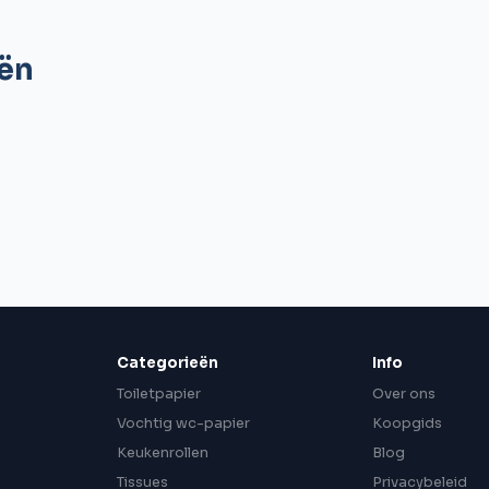
eën
Categorieën
Info
Toiletpapier
Over ons
n
Vochtig wc-papier
Koopgids
Keukenrollen
Blog
Tissues
Privacybeleid