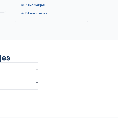
👜 Zakdoekjes
👶 Billendoekjes
jes