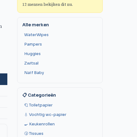
12
mensen bekijken dit nu.
Alle merken
n
WaterWipes
Pampers
Huggies
Zwitsal
Naïf Baby
📋 Categorieën
🧻 Toiletpapier
💧 Vochtig wc-papier
🍳 Keukenrollen
🤧 Tissues