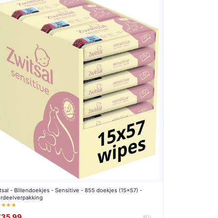
tsal - Billendoekjes - Sensitive - 855 doekjes (15x57) -
rdeelverpakking
★★★★
€35,99
BOL