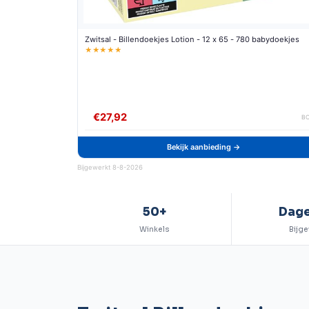
Zwitsal - Billendoekjes Lotion - 12 x 65 - 780 babydoekjes
★★★★★
€27,92
B
Bekijk aanbieding →
Bijgewerkt 8-8-2026
50+
Dage
Winkels
Bijge