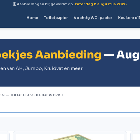
🗓 Aanbiedingen bijgewerkt op:
zaterdag 8 augustus 2026
Home
Toiletpapier
Vochtig WC-papier
Keukenrol
oekjes Aanbieding
— Aug
ngen van AH, Jumbo, Kruidvat en meer
EN — DAGELIJKS BIJGEWERKT