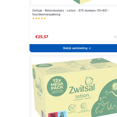
Zwitsal - Billendoekjes - Lotion - 975 doekjes (15x65) -
Voordeelverpakking
★★★★★
€25,57
B
Bekijk aanbieding →