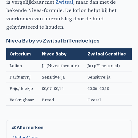
is vergelijkbaar met
Zwitsal
, maar dan met de
bekende Nivea-formule. De lotion helpt bij het
voorkomen van luieruitslag door de huid
gehydrateerd te houden.
Nivea Baby vs Zwitsal billendoekjes
Criterium
Nivea Baby
Zwitsal Sensitive
Lotion
Ja (Nivea-formule)
Ja (pH-neutraal)
Parfumvrij
Sensitive: ja
Sensitive: ja
Prijs/doekje
€0,07–€0,14
€0,06–€0,10
Verkrijgbaar
Breed
Overal
👶 Alle merken
WaterWipes