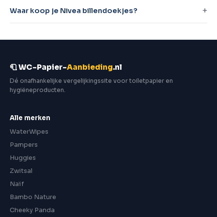
Waar koop je Nivea billendoekjes?
🧻 WC-Papier-
Aanbieding
.nl
Dé onafhankelijke vergelijkingssite voor toiletpapier en
hygiëneproducten.
Alle merken
WaterWipes
Pampers
Huggies
Zwitsal
Naïf
Bambo Nature
Cheeky Panda