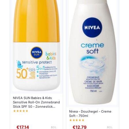
NIVEA SUN Babies & Kids
Sensitive Roll-On Zonnebrand
Stick SPF 50 - Zonnestick
Gevoelige huid -
★★★★★
Nivea - Douchegel - Creme
Ongeparfumeerd - 50 ml
Soft - 750ml
★★★★★
€17,14
€12,79
BOL
BOL