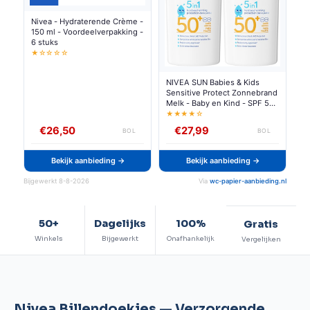
Nivea - Hydraterende Crème -
150 ml - Voordeelverpakking -
6 stuks
★☆☆☆☆
NIVEA SUN Babies & Kids
Sensitive Protect Zonnebrand
Melk - Baby en Kind - SPF 50+
- Parfumvrij - Geschikt voor
★★★★☆
de huid met eczeem -
€26,50
€27,99
BOL
BOL
Zonbescherming - Duo Pack-
2x 200 ml
Bekijk aanbieding →
Bekijk aanbieding →
Bijgewerkt 8-8-2026
Via
wc-papier-aanbieding.nl
50+
Dagelijks
100%
Gratis
Winkels
Bijgewerkt
Onafhankelijk
Vergelijken
Nivea Billendoekjes — Verzorgende