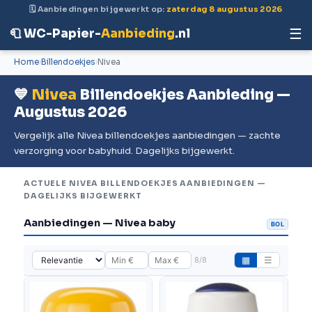
🗓 Aanbiedingen bijgewerkt op:
zaterdag 8 augustus 2026
☰
🧻 WC-Papier-
Aanbieding
.nl
Home
Billendoekjes
Nivea
💙
Nivea
Billendoekjes Aanbieding —
Augustus 2026
Vergelijk alle Nivea billendoekjes aanbiedingen — zachte
verzorging voor babyhuid. Dagelijks bijgewerkt.
ACTUELE NIVEA BILLENDOEKJES AANBIEDINGEN —
DAGELIJKS BIJGEWERKT
Aanbiedingen — Nivea baby
BOL
8/8
▦
☰