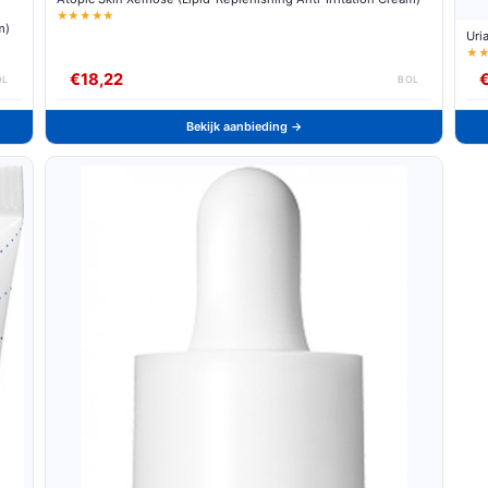
★★★★★
m)
Uri
★
€18,22
OL
BOL
Bekijk aanbieding →