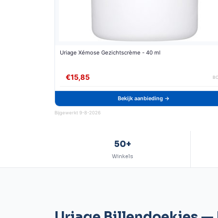
Uriage Xémose Gezichtscrème - 40 ml
€15,85
B
Bekijk aanbieding →
Bijgewerkt 9-8-2026
50+
Winkels
Uriage Billendoekjes 