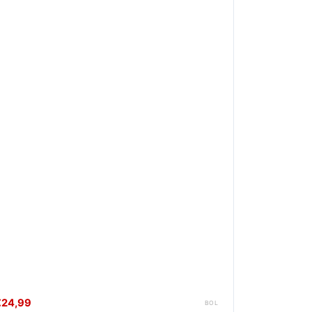
€24,99
BOL