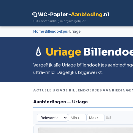
🧻 WC-Papier-
Aanbieding
.nl
100% onafhankelijke prijsvergelijker
Home
Billendoekjes
Uriage
💧
Uriage
Billendo
Vergelijk alle Uriage billendoekjes aanbiedi
ultra-mild. Dagelijks bijgewerkt.
ACTUELE URIAGE BILLENDOEKJES AANBIEDINGE
Aanbiedingen — Uriage
8/8