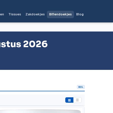
len
Tissues
Zakdoekjes
Billendoekjes
Blog
ustus 2026
BOL
▦
☰