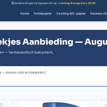
🗓 Aanbiedingen bijgewerkt op:
zondag 9 augustus 2026
Home
Toiletpapier
Vochtig WC-papier
Keukenrol
ekjes Aanbieding — Aug
ngen — farmaceutisch babymerk,
N — DAGELIJKS BIJGEWERKT