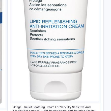
Uriage - Relief Soothing Cream For Very Dry Sensitive And
Atopic Skin Xemose (Lipid-Replenishing Anti-Irritation Cream)